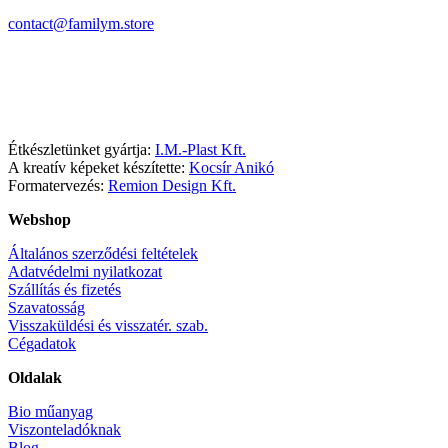
contact@familym.store
Facebook
Instagram
Étkészletünket gyártja:
I.M.-Plast Kft.
A kreatív képeket készítette:
Kocsír Anikó
Formatervezés:
Remion Design Kft.
Webshop
Általános szerződési feltételek
Adatvédelmi nyilatkozat
Szállítás és fizetés
Szavatosság
Visszaküldési és visszatér. szab.
Cégadatok
Oldalak
Bio műanyag
Viszonteladóknak
Blog