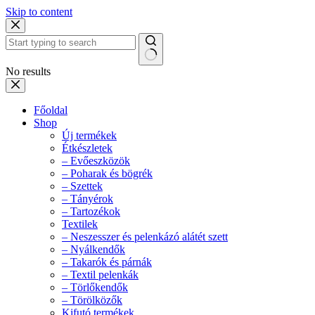
Skip to content
No results
Főoldal
Shop
Új termékek
Étkészletek
– Evőeszközök
– Poharak és bögrék
– Szettek
– Tányérok
– Tartozékok
Textilek
– Neszesszer és pelenkázó alátét szett
– Nyálkendők
– Takarók és párnák
– Textil pelenkák
– Törlőkendők
– Törölközők
Kifutó termékek