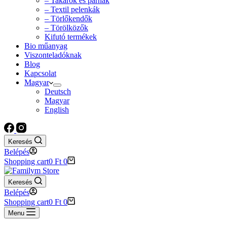
– Takarók és párnák
– Textil pelenkák
– Törlőkendők
– Törölközők
Kifutó termékek
Bio műanyag
Viszonteladóknak
Blog
Kapcsolat
Magyar
Deutsch
Magyar
English
Keresés
Belépés
Shopping cart
0
Ft
0
Keresés
Belépés
Shopping cart
0
Ft
0
Menu