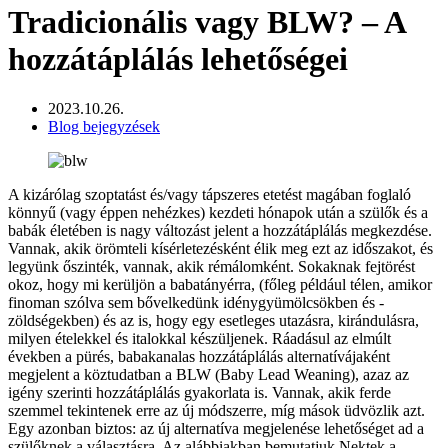
Tradicionális vagy BLW? – A
hozzátáplálás lehetőségei
2023.10.26.
Blog bejegyzések
A kizárólag szoptatást és/vagy tápszeres etetést magában foglaló
könnyű (vagy éppen nehézkes) kezdeti hónapok után a szülők és a
babák életében is nagy változást jelent a hozzátáplálás megkezdése.
Vannak, akik örömteli kísérletezésként élik meg ezt az időszakot, és
legyünk őszinték, vannak, akik rémálomként. Sokaknak fejtörést
okoz, hogy mi kerüljön a babatányérra, (főleg például télen, amikor
finoman szólva sem bővelkedünk idénygyümölcsökben és -
zöldségekben) és az is, hogy egy esetleges utazásra, kirándulásra,
milyen ételekkel és italokkal készüljenek. Ráadásul az elmúlt
években a pürés, babakanalas hozzátáplálás alternatívájaként
megjelent a köztudatban a BLW (Baby Lead Weaning), azaz az
igény szerinti hozzátáplálás gyakorlata is. Vannak, akik ferde
szemmel tekintenek erre az új módszerre, míg mások üdvözlik azt.
Egy azonban biztos: az új alternatíva megjelenése lehetőséget ad a
szülőknek a választásra. Az alábbiakban bemutatjuk Nektek a