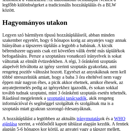
legfőbb különbségeket a tradicionális hozzátáplálás és a BLW
között.
Hagyományos utakon
Legyen szó bármilyen típusú hozzátáplálásról, abban minden
szakember egyetért, hogy 6 hónapos korig az anyatejes vagy annak
hiányában a tápszeres táplálás a legjobb a babának. A kicsik
bélrendszere ugyanis csak ezt követően válik éretté más táplálékok
befogadására. Persze a szoptatásra vonatkozó irányelvek is sokat
változtak az elmúlt évtizedekben. A régi, 3 óránkénti szoptatás
alapelvét felváltotta az igény szerinti szoptatás gyakorlata, ami
rengeteg pozitív változást hozott. Egyrészt az anyukáknak nem kell
többé stresszelniük amiatt, hogy a baba 3 óra elteltével nem vagy
éppen már nagyon éhes, a picik akkor ehetnek, amikor éhesek, az
anyatejtermelés pedig az igényekhez igazodik, és sokan sokkal
tovább tudnak szoptatni, mint 3 óránkénti szoptatás esetén tehetnék.
Ráadásul megjelentek a
szoptatási tanácsadók
, akik rengeteg
információval és segítséggel szolgáltak és szolgálnak ma is a
szoptatás miatt gyakran szorongó édesanyáknak.
A hozzátáplálást a legtöbben az aktuális
iránymutatás
ok és a
WHO
ajánlása
szerint, a védőnőtől kapott táblázat alapján kezdik. A fentiek
alapján 5-6 hónapos kor körül, az anyatej vagy a tápszer mellett,