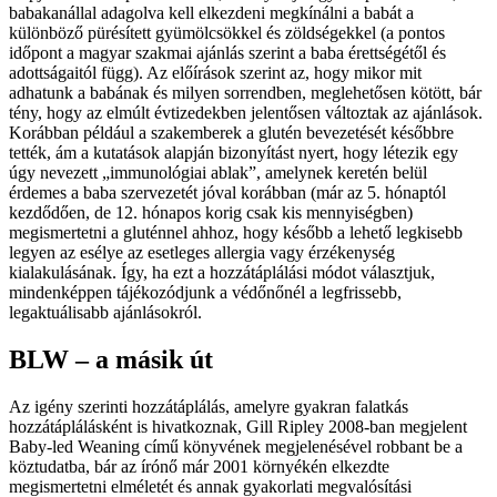
babakanállal adagolva kell elkezdeni megkínálni a babát a
különböző pürésített gyümölcsökkel és zöldségekkel (a pontos
időpont a magyar szakmai ajánlás szerint a baba érettségétől és
adottságaitól függ). Az előírások szerint az, hogy mikor mit
adhatunk a babának és milyen sorrendben, meglehetősen kötött, bár
tény, hogy az elmúlt évtizedekben jelentősen változtak az ajánlások.
Korábban például a szakemberek a glutén bevezetését későbbre
tették, ám a kutatások alapján bizonyítást nyert, hogy létezik egy
úgy nevezett „immunológiai ablak”, amelynek keretén belül
érdemes a baba szervezetét jóval korábban (már az 5. hónaptól
kezdődően, de 12. hónapos korig csak kis mennyiségben)
megismertetni a gluténnel ahhoz, hogy később a lehető legkisebb
legyen az esélye az esetleges allergia vagy érzékenység
kialakulásának. Így, ha ezt a hozzátáplálási módot választjuk,
mindenképpen tájékozódjunk a védőnőnél a legfrissebb,
legaktuálisabb ajánlásokról.
BLW – a másik út
Az igény szerinti hozzátáplálás, amelyre gyakran falatkás
hozzátáplálásként is hivatkoznak, Gill Ripley 2008-ban megjelent
Baby-led Weaning című könyvének megjelenésével robbant be a
köztudatba, bár az írónő már 2001 környékén elkezdte
megismertetni elméletét és annak gyakorlati megvalósítási