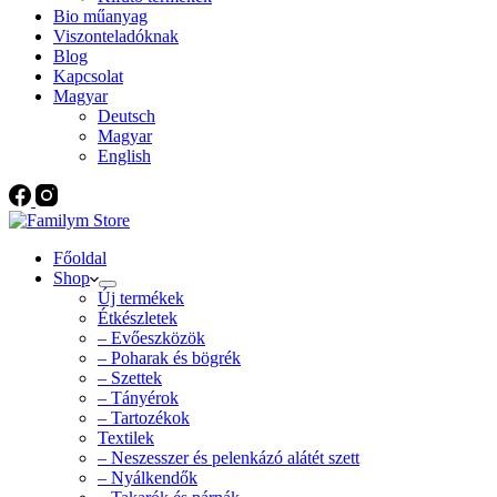
Bio műanyag
Viszonteladóknak
Blog
Kapcsolat
Magyar
Deutsch
Magyar
English
Főoldal
Shop
Új termékek
Étkészletek
– Evőeszközök
– Poharak és bögrék
– Szettek
– Tányérok
– Tartozékok
Textilek
– Neszesszer és pelenkázó alátét szett
– Nyálkendők