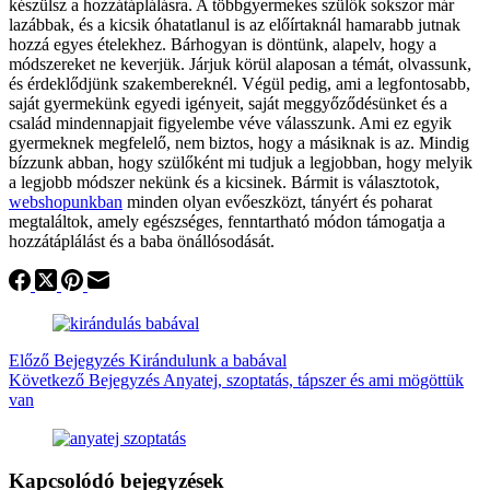
készülsz a hozzátáplálásra. A többgyermekes szülők sokszor már
lazábbak, és a kicsik óhatatlanul is az előírtaknál hamarabb jutnak
hozzá egyes ételekhez. Bárhogyan is döntünk, alapelv, hogy a
módszereket ne keverjük. Járjuk körül alaposan a témát, olvassunk,
és érdeklődjünk szakembereknél. Végül pedig, ami a legfontosabb,
saját gyermekünk egyedi igényeit, saját meggyőződésünket és a
család mindennapjait figyelembe véve válasszunk. Ami ez egyik
gyermeknek megfelelő, nem biztos, hogy a másiknak is az. Mindig
bízzunk abban, hogy szülőként mi tudjuk a legjobban, hogy melyik
a legjobb módszer nekünk és a kicsinek. Bármit is választotok,
webshopunkban
minden olyan evőeszközt, tányért és poharat
megtaláltok, amely egészséges, fenntartható módon támogatja a
hozzátáplálást és a baba önállósodását.
Előző
Bejegyzés
Kirándulunk a babával
Következő
Bejegyzés
Anyatej, szoptatás, tápszer és ami mögöttük
van
Kapcsolódó bejegyzések