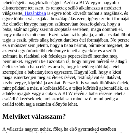
lehetőségeit a nagyközönséggel. Azóta a BLW egyre nagyobb
elismertségre tett szert, és rengeteg szülő alkalmazza a módszert
világszerte
. Hazánkban
is egyre több követőt tudhat a magálnak, és
egyre többen választják a hozzátáplálás ezen, igény szerinti formáját.
Az elmélet lényege nagyon szűkszavúan összefoglalva, hogy a
baba, akár az igény szerinti szoptatás esetében, maga döntheti el,
hogy mikor és mit enne. Ezért aztán azt kaphatja, amit a család többi
tagja is eszik, pürés állag helyett darabos étel formájában. No persze
ez a módszer sem jelenti, hogy a baba bármit, bármikor megehet, de
az evést egy örömtelibb élménnyé teheti a gyerkőc és a szülő
számára is, ráadásul sok felesleges pepecseléstől menthet meg
bennünket. Figyelni kell azonban rá, hogy milyen méretű és állagú
ételt teszünk a baba elé, és arra is, hogy lehetőleg többfajta étel
szerepeljen a babatányéron egyszerre. Hagyni kell, hogy a kicsi
maga ismerkedjen meg az ételek ízével, textúrájával és illatával,
kézbe vegye, kipróbálja azokat. Persze itt is vannak tiltólistás ételek,
mint például a méz, a kolbászfélék, a teljes kiőrlésű gabonafélék, az
adalékanyagok vagy a cukor. A BLW révén a baba részese lehet a
családi étkezéseknek, ami szociálisan mind az ő, mind pedig a
család többi tagja számára előnyös lehet.
Melyiket válasszam?
A választás nagyon nehéz, főleg ha első gyermeked esetében