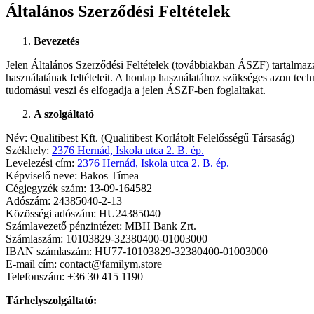
Általános Szerződési Feltételek
Bevezetés
Jelen Általános Szerződési Feltételek (továbbiakban ÁSZF) tartalmazz
használatának feltételeit. A honlap használatához szükséges azon tech
tudomásul veszi és elfogadja a jelen ÁSZF-ben foglaltakat.
A szolgáltató
Név: Qualitibest Kft. (Qualitibest Korlátolt Felelősségű Társaság)
Székhely:
2376 Hernád, Iskola utca 2. B. ép.
Levelezési cím:
2376 Hernád, Iskola utca 2. B. ép.
Képviselő neve: Bakos Tímea
Cégjegyzék szám:
13-09-164582
Adószám: 24385040-2-13
Közösségi adószám: HU24385040
Számlavezető pénzintézet: MBH Bank Zrt.
Számlaszám: 10103829-32380400-01003000
IBAN számlaszám: HU77-10103829-32380400-01003000
E-mail cím: contact@familym.store
Telefonszám: +36 30 415 1190
Tárhelyszolgáltató: