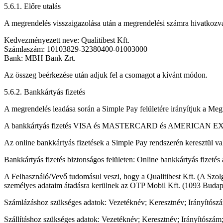
5.6.1. Előre utalás
A megrendelés visszaigazolása után a megrendelési számra hivatkozva kér
Kedvezményezett neve: Qualitibest Kft.
Számlaszám: 10103829-32380400-01003000
Bank: MBH Bank Zrt.
Az összeg beérkezése után adjuk fel a csomagot a kívánt módon.
5.6.2. Bankkártyás fizetés
A megrendelés leadása során a Simple Pay felületére irányítjuk a Megr
A bankkártyás fizetés VISA és MASTERCARD és AMERICAN EXPRE
Az online bankkártyás fizetések a Simple Pay rendszerén keresztül v
Bankkártyás fizetés biztonságos felületen: Online bankkártyás fizet
A Felhasználó/Vevő tudomásul veszi, hogy a Qualitibest Kft. (A Szolgá
személyes adataim átadásra kerülnek az OTP Mobil Kft. (1093 Budapest
Számlázáshoz szükséges adatok: Vezetéknév; Keresztnév; Irányítósz
Szállításhoz szükséges adatok: Vezetéknév; Keresztnév; Irányítószám