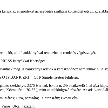
jük az ellenértéket az esetleges szállítási költséggel együtt az aláb
endelőt, ahol bankkártyával rendezheti a rendelés végösszegét.
SS kártyákkal lehetséges.
alósulnak meg. A bankkártya adatok a kereskedőhöz nem jutnak el. A szol
és a OTP BANK ZRT – OTP Simple fizetési felületén.
ltató székhelye: 2376 Hernád, Iskola u. 2/b adatkezelő által a(z) https
, Közraktár u. 30-32.), mint adatfeldolgozó részére. Az adatkezelő álta
ám; Város; Utca, házszám; Telefonszám; E-mail cím
; Város; Utca, házszám