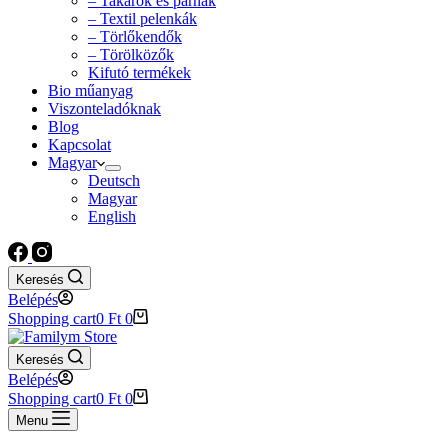
– Takarók és párnák
– Textil pelenkák
– Törlőkendők
– Törölközők
Kifutó termékek
Bio műanyag
Viszonteladóknak
Blog
Kapcsolat
Magyar
Deutsch
Magyar
English
Keresés
Belépés
Shopping cart
0
Ft
0
Keresés
Belépés
Shopping cart
0
Ft
0
Menu