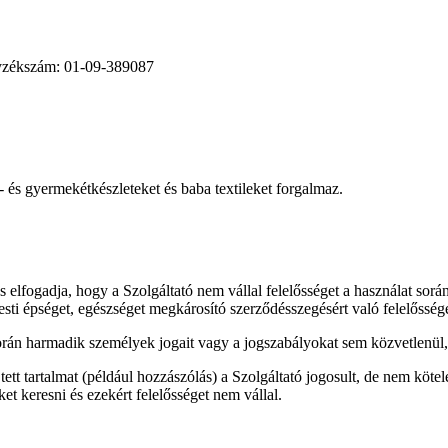
yzékszám: 01-09-389087
 és gyermekétkészleteket és baba textileket forgalmaz.
és elfogadja, hogy a Szolgáltató nem vállal felelősséget a használat sor
 épséget, egészséget megkárosító szerződésszegésért való felelőssé
orán harmadik személyek jogait vagy a jogszabályokat sem közvetlenül,
ett tartalmat (például hozzászólás) a Szolgáltató jogosult, de nem kötele
et keresni és ezekért felelősséget nem vállal.