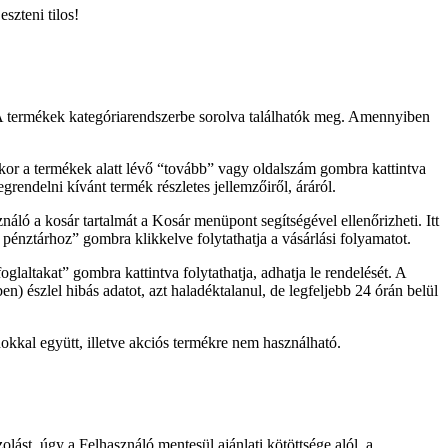
eszteni tilos!
t. A termékek kategóriarendszerbe sorolva találhatók meg. Amennyiben
, akkor a termékek alatt lévő “tovább” vagy oldalszám gombra kattintva
rendelni kívánt termék részletes jellemzőiről, áráról.
ló a kosár tartalmát a Kosár menüpont segítségével ellenőrizheti. Itt
pénztárhoz” gombra klikkelve folytathatja a vásárlási folyamatot.
altakat” gombra kattintva folytathatja, adhatja le rendelését. A
) észlel hibás adatot, azt haladéktalanul, de legfeljebb 24 órán belül
okkal együtt, illetve akciós termékre nem használható.
st, úgy a Felhasználó mentesül ajánlati kötöttsége alól, a