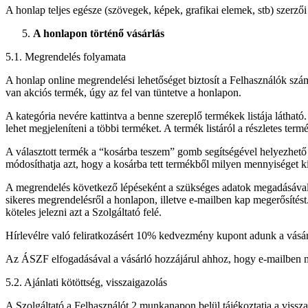
A honlap teljes egésze (szövegek, képek, grafikai elemek, stb) szerzői 
A honlapon történő vásárlás
5.1. Megrendelés folyamata
A honlap online megrendelési lehetőséget biztosít a Felhasználók sz
van akciós termék, úgy az fel van tüntetve a honlapon.
A kategória nevére kattintva a benne szereplő termékek listája láthat
lehet megjeleníteni a többi terméket. A termék listáról a részletes termé
A választott termék a “kosárba teszem” gomb segítségével helyezhető a 
módosíthatja
azt, hogy a kosárba tett termékből milyen mennyiséget kíva
A megrendelés következő lépéseként a szükséges adatok megadásával
sikeres megrendelésről a honlapon, illetve e-mailben kap megerősítést.
köteles jelezni azt a Szolgáltató felé.
Hírlevélre való feliratkozásért 10% kedvezmény kupont adunk a vásárlá
Az ÁSZF elfogadásával a vásárló hozzájárul ahhoz, hogy e-mailben me
5.2. Ajánlati kötöttség, visszaigazolás
A Szolgáltató a Felhasználót 2 munkanapon belül tájékoztatja a visszaig