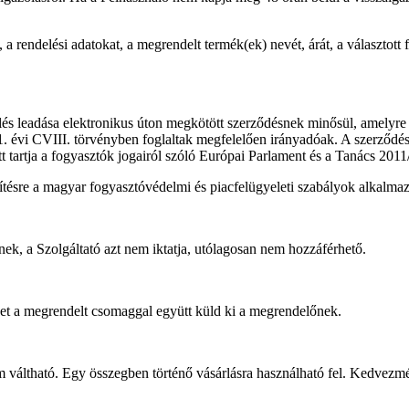
rendelési adatokat, a megrendelt termék(ek) nevét, árát, a választott fize
́s leadása elektronikus úton megkötött szerződésnek minősül, amelyre
1. évi CVIII. törvényben foglaltak megfelelően irányadóak. A szerződés a 
̋tt tartja a fogyasztók jogairól szóló Európai Parlament és a Tanács 20
tésre a magyar fogyasztóvédelmi és piacfelügyeleti szabályok alkalma
́snek, a Szolgáltató azt nem iktatja, utólagosan nem hozzáférhető.
i, melyet a megrendelt csomaggal együtt küld ki a megrendelőnek.
em váltható. Egy összegben történő vásárlásra használható fel. Kedve