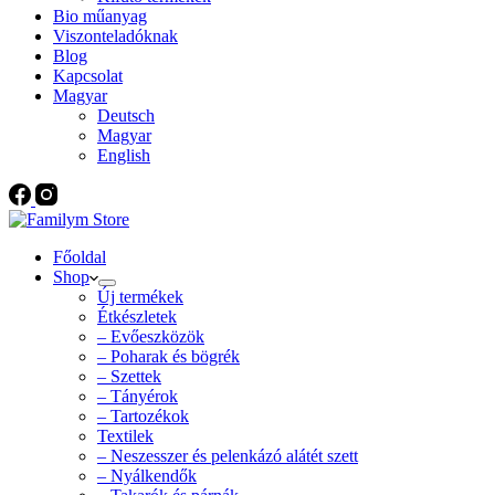
Bio műanyag
Viszonteladóknak
Blog
Kapcsolat
Magyar
Deutsch
Magyar
English
Főoldal
Shop
Új termékek
Étkészletek
– Evőeszközök
– Poharak és bögrék
– Szettek
– Tányérok
– Tartozékok
Textilek
– Neszesszer és pelenkázó alátét szett
– Nyálkendők