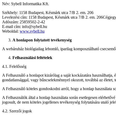
Név: Sybell Informatika Kft.
Székhely:
1158 Budapest, Késmárk utca 7/B 2. em. 206
Levelezési cím:
1158 Budapest, Késmárk utca 7/B 2. em. 206
Cégjeg
Adószám:
25859502-2-42
E-mail cím:
info@sybell.hu
Weboldal:
www.sybell.hu
A honlapon folytatott tevékenység
A webáruház biológiailag lebomló, iparilag komposztálható csecsemő-
Felhasználási feltételek
4.1. Felelősség
A Felhasználó a honlapot kizárólag a saját kockázatára használhatja, 
gondatlansággal, vagy bűncselekménnyel okozott, továbbá az életet, testi
A Felhasználó köteles gondoskodni arról, hogy a honlap használata s
A Felhasználók által a honlap használata során esetlegesen elérhetővé t
jogosult, de nem köteles jogellenes tevékenység folytatására utaló jelek
4.2. Szerzői jogok