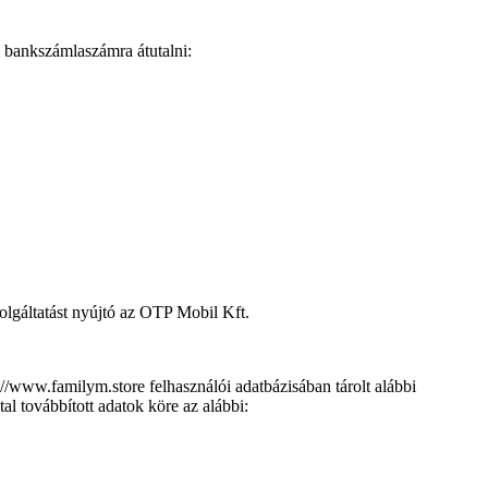
bi bankszámlaszámra átutalni:
gáltatást nyújtó az OTP Mobil Kft.
://www.familym.store felhasználói adatbázisában tárolt alábbi
l továbbított adatok köre az alábbi: