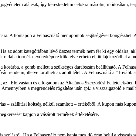
jogvédelem alá esik, így kereskedelmi célokra másolni, módosítani, terj
ámára. A honlapon a Felhasználó menüpontok segítségével böngészhe
ó. Ha az adott kategóriában lévő összes termék nem fér ki egy oldalra
k oldal a termék nevére/képére klikkelve érhető el, itt tájékozódhat a meg
kosárba, a gomb mellett a szükséges darabszám beállítható. A Felhaszná
́n rendelni, illetve törölheti az adott tételt. A
Felhasználó a “Tovább a 
, az “Elolvastam és elfogadom az Általános Szerződési Feltételek-ben fogl
 Amennyiben a megrendelés rögzítése után (pl.: a visszaigazoló e-mailben
s – szállítási költség nélkül számított – értékéből. A kupon más kupon
gkeresést kapjon a vásárolt termékek értékelésére.
azolásról. Ha a Felhasználó nem kapja meg 48 órán belül a visszaigazolá