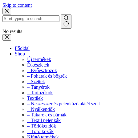
Skip to content
No results
Főoldal
Shop
Új termékek
Étkészletek
– Evőeszközök
– Poharak és bögrék
– Szettek
– Tányérok
– Tartozékok
Textilek
– Neszesszer és pelenkázó alátét szett
– Nyálkendők
– Takarók és párnák
– Textil pelenkák
– Törlőkendők
– Törölközők
Kifutó termékek