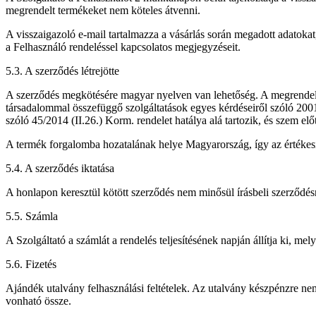
megrendelt termékeket nem köteles átvenni.
A visszaigazoló e-mail tartalmazza a vásárlás során megadott adatokat, a 
a Felhasználó rendeléssel kapcsolatos megjegyzéseit.
5.3. A szerződés létrejötte
A szerződés megkötésére magyar nyelven van lehetőség. A megrendele
társadalommal összefüggő szolgáltatások egyes kérdéseiről szóló 200
szóló 45/2014 (II.26.) Korm. rendelet hatálya alá tartozik, és szem elo
A termék forgalomba hozatalának helye Magyarország, így az értékesí
5.4. A szerződés iktatása
A honlapon keresztül kötött szerződés nem minősül írásbeli szerződe
5.5. Számla
A Szolgáltató a számlát a rendelés teljesítésének napján állítja k
5.6. Fizetés
Ajándék utalvány felhasználási feltételek. Az utalvány készpénzre n
vonható össze.