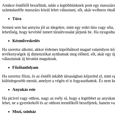
Amikor énidőről beszélünk, talán a legtöbbünknek pont egy masszázs ju
számtalanféle masszázs közül lehet választani, sőt, akár wellness rit
Túra
Semmi sem hat annyira jól az idegekre, mint egy erdei túra vagy séta, 
lehetőség, hogy kevésbé ismert túraútvonalat járjunk be. Ha nyugodtab
Kézműveskedés
Ha szeretsz alkotni, akkor érdemes kipróbálnod magad valamilyen kéz
tevékenységek új dimenziókat nyithatnak meg előtted, sőt, akár egy új
választanak új hivatást maguknak.
Főzőtanfolyam
Ha szeretsz főzni, és az énidőt inkább társaságban képzeled el, mint 
különlegesebb menüt, amelyet a végén el is fogyaszthattok. És nem k
Anyukás este
Ha picivel vagy otthon, nagy az esély rá, hogy a legtöbbet az anyuk
lehet, ne a gyerekekről és az otthoni teendőkről beszéljetek, hanem va
Mozi, színház