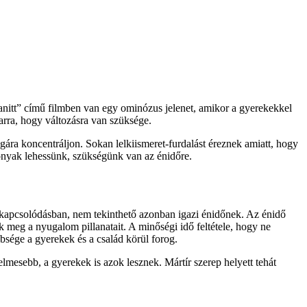
nitt” című filmben van egy ominózus jelenet, amikor a gyerekekkel
 arra, hogy változásra van szüksége.
ára koncentráljon. Sokan lelkiismeret-furdalást éreznek amiatt, hogy
onyak lehessünk, szükségünk van az énidőre.
ikapcsolódásban, nem tekinthető azonban igazi énidőnek. Az énidő
k meg a nyugalom pillanatait. A minőségi idő feltétele, hogy ne
sége a gyerekek és a család körül forog.
mesebb, a gyerekek is azok lesznek. Mártír szerep helyett tehát