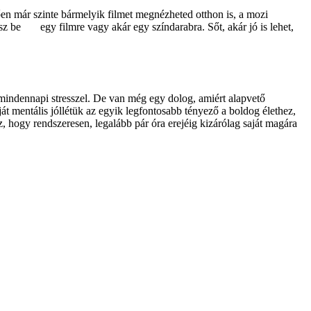
ően már szinte bármelyik filmet megnézheted otthon is, a mozi
sz be egy filmre vagy akár egy színdarabra. Sőt, akár jó is lehet,
indennapi stresszel. De van még egy dolog, amiért alapvető
t mentális jóllétük az egyik legfontosabb tényező a boldog élethez,
hogy rendszeresen, legalább pár óra erejéig kizárólag saját magára