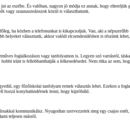
t az eszébe. És valóban, nagyon jó módja ez annak, hogy eltereljük gon
uálék vagy szaunaszeánszok közül is választhatunk.
főleg, ha közben a telefonunkat is kikapcsoljuk. Van, aki a népszerűbb 
b helyeket választunk, akkor valódi elcsendesülésben is részünk lehet,
műves foglalkozáson vagy tanfolyamon is. Legyen szó varrásról, táskaho
 hobbi iránt is fellobbanthatják a lelkesedésedet. Nem ritka az sem, h
egyedül, egy főzőiskolai tanfolyam remek választás lehet. Ezeken a fog
ell hozzá konyhatündérnek lenni, hogy kipróbáld.
atársakkal kommunikálsz. Nyugodtan szervezzetek meg egy csajos estét
lami teljesen másról.