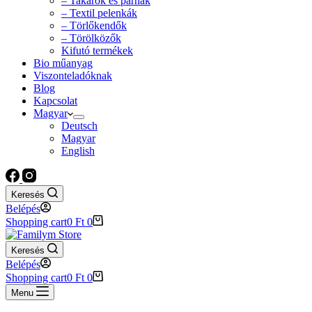
– Takarók és párnák
– Textil pelenkák
– Törlőkendők
– Törölközők
Kifutó termékek
Bio műanyag
Viszonteladóknak
Blog
Kapcsolat
Magyar
Deutsch
Magyar
English
Keresés
Belépés
Shopping cart
0
Ft
0
Keresés
Belépés
Shopping cart
0
Ft
0
Menu