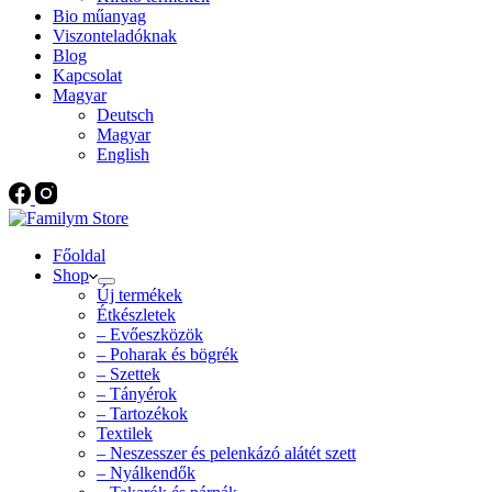
Bio műanyag
Viszonteladóknak
Blog
Kapcsolat
Magyar
Deutsch
Magyar
English
Főoldal
Shop
Új termékek
Étkészletek
– Evőeszközök
– Poharak és bögrék
– Szettek
– Tányérok
– Tartozékok
Textilek
– Neszesszer és pelenkázó alátét szett
– Nyálkendők