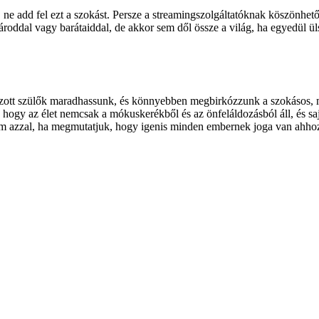
, ne add fel ezt a szokást. Persze a streamingszolgáltatóknak köszönhet
roddal vagy barátaiddal, de akkor sem dől össze a világ, ha egyedül ül
ozott szülők maradhassunk, és könnyebben megbirkózzunk a szokásos, m
gy az élet nemcsak a mókuskerékből és az önfeláldozásból áll, és sajá
m azzal, ha megmutatjuk, hogy igenis minden embernek joga van ahhoz, 