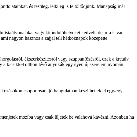
dolatainkat, és testileg, lelkileg is feltöltődjünk. Manapság már
turistaútvonalakat vagy kirándulóhelyeket kedveli, de arra is van
 ami nagyon hasznos a zajjal teli hétköznapok közepette.
rgolásról, ékszerkészítésről vagy szappanfőzésről, ezek a kreatív
ogy a kicsikkel otthon lévő anyukák egy ilyen új szerelem nyomán
lalkozásokon csoportosan, jó hangulatban készíthettek el egy-egy
, menjetek moziba vagy csak üljetek be valahová kávézni. Azonban ha