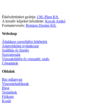
Facebook
Instagram
Étkészletünket gyártja:
I.M.-Plast Kft.
A kreatív képeket készítette:
Kocsír Anikó
Formatervezés:
Remion Design Kft.
Webshop
Általános szerződési feltételek
Adatvédelmi nyilatkozat
Szállítás és fizetés
Szavatosság
Visszaküldési és visszatér. szab.
Cégadatok
Oldalak
Bio műanyag
Viszonteladóknak
Blog
Termékek
Fiókom
Kosár