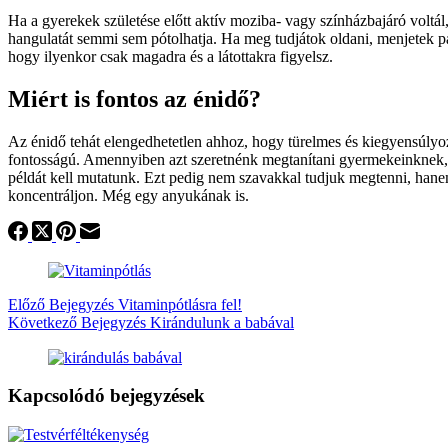
Ha a gyerekek születése előtt aktív moziba- vagy színházbajáró voltál
hangulatát semmi sem pótolhatja. Ha meg tudjátok oldani, menjetek pá
hogy ilyenkor csak magadra és a látottakra figyelsz.
Miért is fontos az énidő?
Az énidő tehát elengedhetetlen ahhoz, hogy türelmes és kiegyensúly
fontosságú. Amennyiben azt szeretnénk megtanítani gyermekeinknek, ho
példát kell mutatunk. Ezt pedig nem szavakkal tudjuk megtenni, hane
koncentráljon. Még egy anyukának is.
Előző
Bejegyzés
Vitaminpótlásra fel!
Következő
Bejegyzés
Kirándulunk a babával
Kapcsolódó bejegyzések