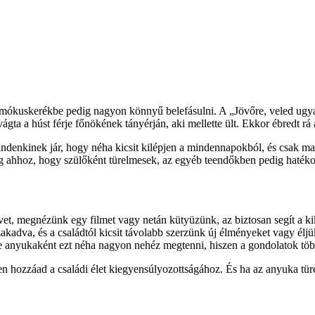
i mókuskerékbe pedig nagyon könnyű belefásulni. A „Jövőre, veled ugya
ágta a húst férje főnökének tányérján, aki mellette ült. Ekkor ébredt rá
denkinek jár, hogy néha kicsit kilépjen a mindennapokból, és csak mag
dig ahhoz, hogy szülőként türelmesek, az egyéb teendőkben pedig haték
et, megnézünk egy filmet vagy netán kütyüzünk, az biztosan segít a k
akadva, és a családtól kicsit távolabb szerzünk új élményeket vagy éljü
ze anyukaként ezt néha nagyon nehéz megtenni, hiszen a gondolatok több
hozzáad a családi élet kiegyensúlyozottságához. És ha az anyuka türel
.