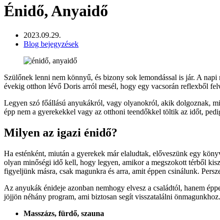
Énidő, Anyaidő
2023.09.29.
Blog bejegyzések
Szülőnek lenni nem könnyű, és bizony sok lemondással is jár. A nap
évekig otthon lévő Doris arról mesél, hogy egy vacsorán reflexből felv
Legyen szó főállású anyukákról, vagy olyanokról, akik dolgoznak, min
épp nem a gyerekekkel vagy az otthoni teendőkkel töltik az időt, pe
Milyen az igazi énidő?
Ha esténként, miután a gyerekek már elaludtak, előveszünk egy könyv
olyan minőségi idő kell, hogy legyen, amikor a megszokott térből kisz
figyeljünk másra, csak magunkra és arra, amit éppen csinálunk. Pers
Az anyukák énideje azonban nemhogy elvesz a családtól, hanem éppen 
jöjjön néhány program, ami biztosan segít visszatalálni önmagunkhoz
Masszázs, fürdő, szauna