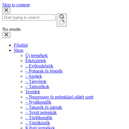
Skip to content
No results
Főoldal
Shop
Új termékek
Étkészletek
– Evőeszközök
– Poharak és bögrék
– Szettek
– Tányérok
– Tartozékok
Textilek
– Neszesszer és pelenkázó alátét szett
– Nyálkendők
– Takarók és párnák
– Textil pelenkák
– Törlőkendők
– Törölközők
Kifutó termékek