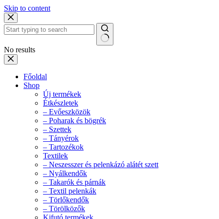
Skip to content
No results
Főoldal
Shop
Új termékek
Étkészletek
– Evőeszközök
– Poharak és bögrék
– Szettek
– Tányérok
– Tartozékok
Textilek
– Neszesszer és pelenkázó alátét szett
– Nyálkendők
– Takarók és párnák
– Textil pelenkák
– Törlőkendők
– Törölközők
Kifutó termékek