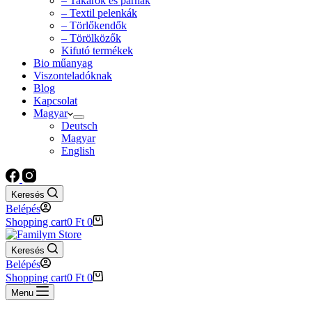
– Takarók és párnák
– Textil pelenkák
– Törlőkendők
– Törölközők
Kifutó termékek
Bio műanyag
Viszonteladóknak
Blog
Kapcsolat
Magyar
Deutsch
Magyar
English
Keresés
Belépés
Shopping cart
0
Ft
0
Keresés
Belépés
Shopping cart
0
Ft
0
Menu