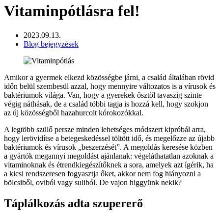
Vitaminpótlásra fel!
2023.09.13.
Blog bejegyzések
Amikor a gyermek elkezd közösségbe járni, a család általában rövid
időn belül szembesül azzal, hogy mennyire változatos is a vírusok és
baktériumok világa. Van, hogy a gyerekek ősztől tavaszig szinte
végig náthásak, de a család többi tagja is hozzá kell, hogy szokjon
az új közösségből hazahurcolt kórokozókkal.
A legtöbb szülő persze minden lehetséges módszert kipróbál arra,
hogy lerövidítse a betegeskedéssel töltött idő, és megelőzze az újabb
baktériumok és vírusok „beszerzését”. A megoldás keresése közben
a gyártók megannyi megoldást ajánlanak: végeláthatatlan azoknak a
vitaminoknak és étrendkiegészítőknek a sora, amelyek azt ígérik, ha
a kicsi rendszeresen fogyasztja őket, akkor nem fog hiányozni a
bölcsiből, oviból vagy suliból. De vajon higgyünk nekik?
Táplálkozás adta szupererő