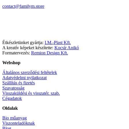
contact@familym.store
Facebook
Instagram
Étkészletünket gyártja:
I.M.-Plast Kft.
A kreatív képeket készítette:
Kocsír Anikó
Formatervezés:
Remion Design Kft.
Webshop
Általános szerződési feltételek
Adatvédelmi nyilatkozat
Szállítás és fizetés
Szavatosság
Visszaküldési és visszatér. szab.
Cégadatok
Oldalak
Bio műanyag
Viszonteladóknak
Blog