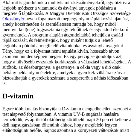
Akármit is gondolunk a multivitamin-készítményekről, egy biztos: a
legjobb módszer a vitaminok és ásványi anyagok pótlására a
megfelelő táplálkozás. A Magyar Dietetikusok Országos Szövetsége
Okostányér
néven fogalmazott meg egy olyan táplálkozási ajánlást,
amely közérthetően és szemléletesen mutatja be, hogy miből
mennyit kell(ene) fogyasztania egy felnőttnek és egy adott életkorú
gyermeknek. A program alapján átgondoltabbá tehetjük a család
táplálkozását, és felmérhetjük, hogy miként tudjuk a lehető
legjobban pótolni a megfelelő vitaminokat és ásványi anyagokat.
Tény, hogy ez a folyamat némi tanulást kíván, hosszabb távon
azonban mindenképpen megéri. És egy percig se gondoljuk azt,
hogy a hűvösebb évszakok korlátozzák a választási lehetőségeket. A
sütőtök, az édesburgonya, a gesztenye, a cékla vagy a dió csak
néhány példa olyan ételekre, amelyek a gyerekek villájára szúrva
biztosíthatják a gyerekek számára a szupererőt a náthás időszakban
is.
D-vitamin
Egyre több kutatás bizonyítja a D-vitamin elengedhetetlen szerepét a
test alapvető folyamatiban. A vitamin UV-B sugárzás hatására
termelődik, és áprilistól októberig körülbelül napi 20 percet kellene a
déli napsugárzásban töltenünk ahhoz, hogy megfelelő legyen
ellátottságunk belőle. Sajnos azonban a környezeti változások miatt