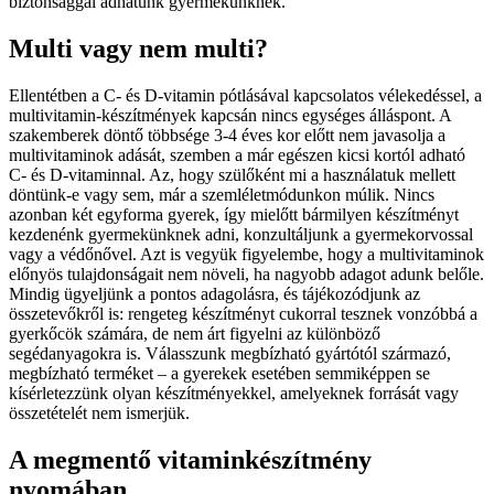
biztonsággal adhatunk gyermekünknek.
Multi vagy nem multi?
Ellentétben a C- és D-vitamin pótlásával kapcsolatos vélekedéssel, a
multivitamin-készítmények kapcsán nincs egységes álláspont. A
szakemberek döntő többsége 3-4 éves kor előtt nem javasolja a
multivitaminok adását, szemben a már egészen kicsi kortól adható
C- és D-vitaminnal. Az, hogy szülőként mi a használatuk mellett
döntünk-e vagy sem, már a szemléletmódunkon múlik. Nincs
azonban két egyforma gyerek, így mielőtt bármilyen készítményt
kezdenénk gyermekünknek adni, konzultáljunk a gyermekorvossal
vagy a védőnővel. Azt is vegyük figyelembe, hogy a multivitaminok
előnyös tulajdonságait nem növeli, ha nagyobb adagot adunk belőle.
Mindig ügyeljünk a pontos adagolásra, és tájékozódjunk az
összetevőkről is: rengeteg készítményt cukorral tesznek vonzóbbá a
gyerkőcök számára, de nem árt figyelni az különböző
segédanyagokra is. Válasszunk megbízható gyártótól származó,
megbízható terméket – a gyerekek esetében semmiképpen se
kísérletezzünk olyan készítményekkel, amelyeknek forrását vagy
összetételét nem ismerjük.
A megmentő vitaminkészítmény
nyomában