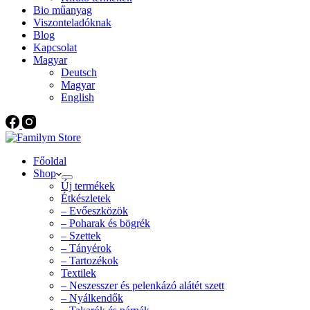
Bio műanyag
Viszonteladóknak
Blog
Kapcsolat
Magyar
Deutsch
Magyar
English
Főoldal
Shop
Új termékek
Étkészletek
– Evőeszközök
– Poharak és bögrék
– Szettek
– Tányérok
– Tartozékok
Textilek
– Neszesszer és pelenkázó alátét szett
– Nyálkendők