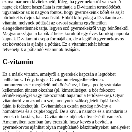
ez ma már nem kivitelezhető, főleg, ha gyermekekről van szó. A
naptejek túlzott használata is ronthatja a D-vitamin termelődését,
ugyanakkor az is nagyon fontos, hogy gyermekeink bőrét és saját
bőrünket is óvjuk károsodástól. Ebből kifolyólag a D-vitamin az a
vitamin, melynek pótlását az orvosi szakma egyöntetűen
elengedhetetlennek tarja, legyen szó gyermekekről vagy felnőttektől.
Magyarországon a babák 2 hetes koruktól egy éves korukig naponta
kapnak D-vitamint csepp formájában, de a legtöbb gyermekorvos
ezt követően is ajánlja a pótlást. Ez a vitamint tehát bátran
felvehetjük a pótlandó vitaminok listájára.
C-vitamin
Ez a másik vitamin, amelyről a gyerekek kapcsán a legtöbbet
hallhatunk. Tény, hogy a C-vitamin elengedhetetlen az
immunrendszer megfelelő működéséhez, hiánya pedig számtalan
kellemetlen tünetet okozhat (pl. kimerültséget, a bőr fokozott
sérülékenységét vagy fokozottabb hajlamot a fertőzésekre). Olyan
vitaminról van azonban szó, amelynek szükségleteit táplálkozás
útján is fedezhetjük. C-vitaminban extrán gazdag növény a
homoktövis és a csipkebogyó. De a kivi, a narancs és a mandarin is
remek cinkostárs, ha a C-vitamin szintjének növeléséről van szó.
Amennyiben azonban úgy érezzük, hogy kevés a bevitel, a
gyermekorvos ajánlhat olyan megbízható készítményeket, amelyeket