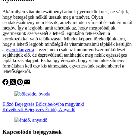
Akármilyen vitaminkészítményt adunk gyermekünknek, ne várjuk,
hogy betegségek nélkül ússzuk meg a tanévet. Olyan
csodakészítmény nem létezik, amely minden vírustól és baktériumtól
megóv. Így a legjobb, amit tehetünk az, hogy megpróbáljuk
gyermekünk szervezetét a lehető leginkább felkészíteni a
kórokozókkal való találkozásra. Mindenképpen törekedjünk arra,
hogy a lehető legjobb minőségű és vitamintartalmú táplálék kerüljön
a
gyerektányérra
– ezzel nem csak az immunrendszer működését
segíthetjük elő, de észrevétlenül taníthatjuk meg nekik egészséges
táplálkozás alapjait. És ha úgy érezzük, hogy vitaminkészítmény
formájában kell egy kis támogatás, egyeztessünk szakemberrel a
lehetőségekről.
Előző
Bejegyzés
Bölcsibe/oviba megyünk!
Következő
Bejegyzés
Énidő, Anyaidő
Kapcsolódó bejegyzések