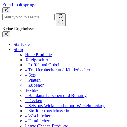
Zum Inhalt springen
Keine Ergebnisse
Startseite
Shop
Neue Produkte
Tafelgeschirr
– Löffel und Gabel
– Trinklernbecher und Kinderbecher
– Sets
– Platten
– Zubehör
Textilien
– Bandana-Lätzchen und Beißring
– Decken
– Sets aus Wickeltasche und Wickelunterlage
– Stofftuch aus Musselin
– Wischtücher
– Handtücher
Letzte Chance Produkte