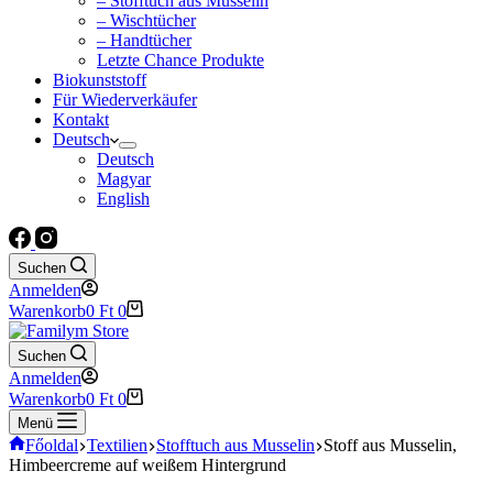
– Stofftuch aus Musselin
– Wischtücher
– Handtücher
Letzte Chance Produkte
Biokunststoff
Für Wiederverkäufer
Kontakt
Deutsch
Deutsch
Magyar
English
Suchen
Anmelden
Warenkorb
0
Ft
0
Suchen
Anmelden
Warenkorb
0
Ft
0
Menü
Főoldal
Textilien
Stofftuch aus Musselin
Stoff aus Musselin,
Himbeercreme auf weißem Hintergrund