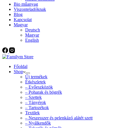
Bio műanyag
Viszonteladóknak
Blog
Kapcsolat
Magyar
Deutsch
Magyar
English
Főoldal
Shop
Új termékek
Étkészletek
– Evőeszközök
– Poharak és bögrék
– Szettek
– Tányérok
– Tartozékok
Textilek
– Neszesszer és pelenkázó alátét szett
– Nyálkendők