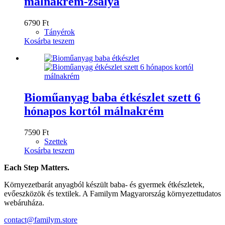
málnakrém-zsálya
6790
Ft
Tányérok
Kosárba teszem
Bioműanyag baba étkészlet szett 6
hónapos kortól málnakrém
7590
Ft
Szettek
Kosárba teszem
Each Step Matters.
Környezetbarát anyagból készült baba- és gyermek étkészletek,
evőeszközök és textilek. A Familym Magyarország környezettudatos
webáruháza.
contact@familym.store