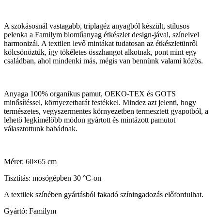
A szokásosnál vastagabb, triplagéz anyagból készült, stílusos
pelenka a Familym bioműanyag étkészlet design-jával, színeivel
harmonizál. A textilen levő mintákat tudatosan az étkészletünről
kölcsönöztük, így tökéletes összhangot alkotnak, pont mint egy
családban, ahol mindenki más, mégis van bennünk valami közös.
Anyaga 100% organikus pamut, OEKO-TEX és GOTS
minősítéssel, környezetbarát festékkel. Mindez azt jelenti, hogy
természetes, vegyszermentes környezetben termesztett gyapotból, a
lehető legkímélőbb módon gyártott és mintázott pamutot
választottunk babádnak.
Méret: 60×65 cm
Tisztítás: mosógépben 30 °C-on
A textilek színében gyártásból fakadó színingadozás előfordulhat.
Gyártó: Familym