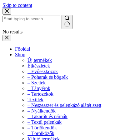
Skip to content
No results
Főoldal
Shop
Új termékek
Étkészletek
– Evőeszközök
– Poharak és bögrék
– Szettek
– Tányérok
– Tartozékok
Textilek
– Neszesszer és pelenkázó alátét szett
– Nyálkendők
– Takarók és párnák
– Textil pelenkák
– Törlőkendők
– Törölközők
Kifutó termékek