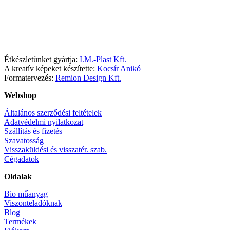
Facebook
Instagram
Étkészletünket gyártja:
I.M.-Plast Kft.
A kreatív képeket készítette:
Kocsír Anikó
Formatervezés:
Remion Design Kft.
Webshop
Általános szerződési feltételek
Adatvédelmi nyilatkozat
Szállítás és fizetés
Szavatosság
Visszaküldési és visszatér. szab.
Cégadatok
Oldalak
Bio műanyag
Viszonteladóknak
Blog
Termékek