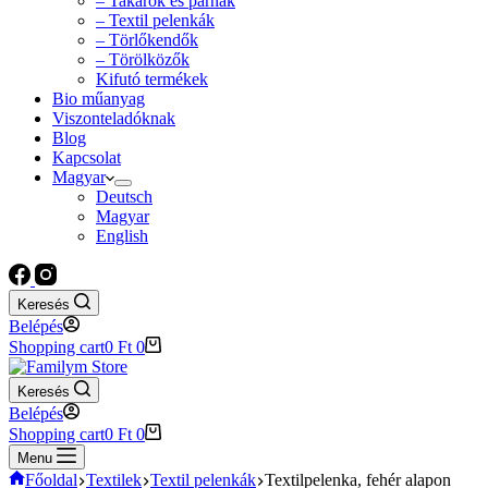
– Takarók és párnák
– Textil pelenkák
– Törlőkendők
– Törölközők
Kifutó termékek
Bio műanyag
Viszonteladóknak
Blog
Kapcsolat
Magyar
Deutsch
Magyar
English
Keresés
Belépés
Shopping cart
0
Ft
0
Keresés
Belépés
Shopping cart
0
Ft
0
Menu
Főoldal
Textilek
Textil pelenkák
Textilpelenka, fehér alapon