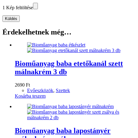
1 Kép feltöltése
Küldés
Érdekelhetnek még…
Bioműanyag baba etetőkanál szett
málnakrém 3 db
2690
Ft
Evőeszközök
,
Szettek
Kosárba teszem
Bioműanyag baba lapostányér