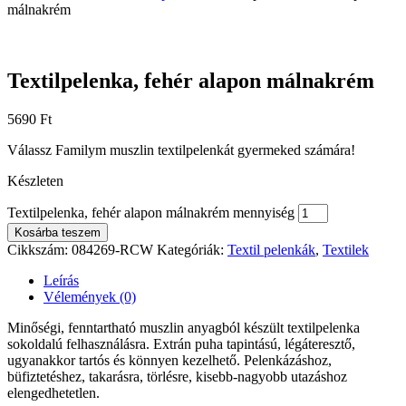
málnakrém
Textilpelenka, fehér alapon málnakrém
5690
Ft
Válassz Familym muszlin textilpelenkát gyermeked számára!
Készleten
Textilpelenka, fehér alapon málnakrém mennyiség
Kosárba teszem
Cikkszám:
084269-RCW
Kategóriák:
Textil pelenkák
,
Textilek
Leírás
Vélemények (0)
Minőségi, fenntartható muszlin anyagból készült textilpelenka
sokoldalú felhasználásra. Extrán puha tapintású, légáteresztő,
ugyanakkor tartós és könnyen kezelhető. Pelenkázáshoz,
büfiztetéshez, takarásra, törlésre, kisebb-nagyobb utazáshoz
elengedhetetlen.