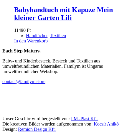
Babyhandtuch mit Kapuze Mein
kleiner Garten Lili
11490
Ft
Handtücher
,
Textilien
In den Warenkorb
Each Step Matters.
Baby- und Kinderbesteck, Besteck und Textilien aus
umweltfreundlichen Materialien. Familym ist Ungarns
umweltfreundlicher Webshop.
contact@familym.store
Facebook
Instagram
Unser Geschirr wird hergestellt von:
I.M.-Plast Kft.
Die kreativen Bilder wurden aufgenommen von:
Kocsír Anikó
Design:
Remion Design Kft.