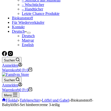
– Stofftuch aus Musselin
– Wischtücher
– Handtücher
Letzte Chance Produkte
Biokunststoff
Für Wiederverkäufer
Kontakt
Deutsch
Deutsch
Magyar
English
Suchen
Anmelden
Warenkorb
0
Ft
0
Suchen
Anmelden
Warenkorb
0
Ft
0
Menü
Főoldal
Tafelgeschirr
Löffel und Gabel
Biokunststoff-
Babylöffel-Set himbeercreme 3-teilig