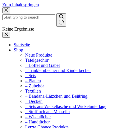
Zum Inhalt springen
Keine Ergebnisse
Startseite
Shop
Neue Produkte
Tafelgeschirr
– Löffel und Gabel
– Trinklernbecher und Kinderbecher
– Sets
– Platten
– Zubehör
Textilien
– Bandana-Lätzchen und Beißring
– Decken
– Sets aus Wickeltasche und Wickelunterlage
– Stofftuch aus Musselin
– Wischtücher
– Handtücher
Letzte Chance Produkte