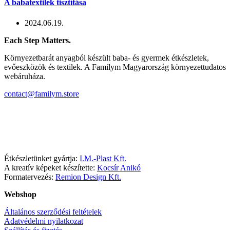
A babatextilek tisztítása
2024.06.19.
Each Step Matters.
Környezetbarát anyagból készült baba- és gyermek étkészletek,
evőeszközök és textilek. A Familym Magyarország környezettudatos
webáruháza.
contact@familym.store
Facebook
Instagram
Étkészletünket gyártja:
I.M.-Plast Kft.
A kreatív képeket készítette:
Kocsír Anikó
Formatervezés:
Remion Design Kft.
Webshop
Általános szerződési feltételek
Adatvédelmi nyilatkozat