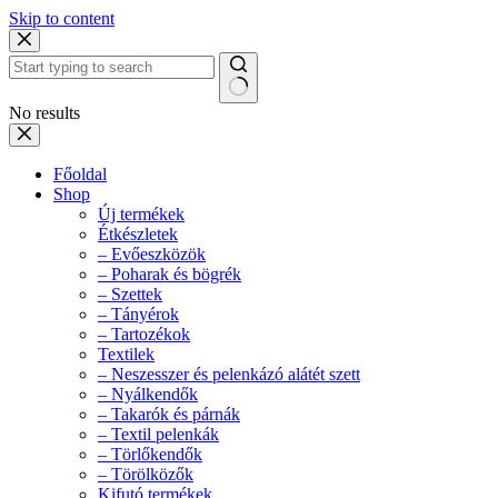
Skip to content
No results
Főoldal
Shop
Új termékek
Étkészletek
– Evőeszközök
– Poharak és bögrék
– Szettek
– Tányérok
– Tartozékok
Textilek
– Neszesszer és pelenkázó alátét szett
– Nyálkendők
– Takarók és párnák
– Textil pelenkák
– Törlőkendők
– Törölközők
Kifutó termékek