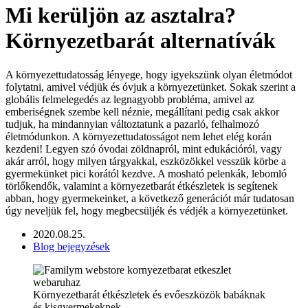
Mi kerüljön az asztalra?
Környezetbarát alternatívák
A környezettudatosság lényege, hogy igyekszünk olyan életmódot
folytatni, amivel védjük és óvjuk a környezetünket. Sokak szerint a
globális felmelegedés az legnagyobb probléma, amivel az
emberiségnek szembe kell néznie, megállítani pedig csak akkor
tudjuk, ha mindannyian változtatunk a pazarló, felhalmozó
életmódunkon. A környezettudatosságot nem lehet elég korán
kezdeni! Legyen szó óvodai zöldnapról, mint edukációról, vagy
akár arról, hogy milyen tárgyakkal, eszközökkel vesszük körbe a
gyermekünket pici korától kezdve. A mosható pelenkák, lebomló
törlőkendők, valamint a környezetbarát étkészletek is segítenek
abban, hogy gyermekeinket, a következő generációt már tudatosan
úgy neveljük fel, hogy megbecsüljék és védjék a környezetünket.
2020.08.25.
Blog bejegyzések
Környezetbarát étkészletek és evőeszközök babáknak
és kisgyermekeknek