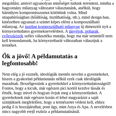
megoldást, amivel ugyanolyan minőséget tudunk teremteni, mintha a
hagyomány műanyag változatot választanánk, anélkül, hogy
bármilyen kompromisszumot kötöttünk volna. Mind
strapabíróságban (hőállóság, tisztíthatóság, stb.), mind design-ban,
kinézetben ugyanazt a szintet képes elérni a komposztálható
műanyag. Az
iparilag komposztálható műanyag
új dimenziót nyit a
környezettudatos gyermeknevelésben. A
tányérok, poharak,
evőeszközök
széles választéka mutatja, hogy ma már semmiről nem
kell lemondanunk, ha környezetbarát változatban választjuk a
terméket.
Ők a jövő! A példamutatás a
legfontosabb!
Nem elég a jó eszmék, ideológiák mentén nevelni a gyermekeket,
hiszen a gyakorlati példamutatás nélkül ezek csak ideológiák
maradnak. Beszélgessünk a gyerekekkel a környezettudatosságról!
Fontos, hogy a kicsik, már egészen pici kortól kezdve lássák és
értsék, hogy mivel és hogyan óvjuk meg a környezetünket. A
gyerekeknek már egészen korán el lehet magyarázni a saját
szintjüknek megfelelően, hogy a természetet védeni kell, ehhez
pedig ő is hozzájárulhat, pont úgy, mint Anya és Apa. A nevelésben
nincs nagyobb erejű eszköz a példamutatásánál.