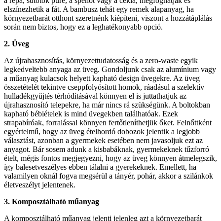
a répa, sütőtök püré, a spenót vagy a cékla, megfoghatják és
elszínezhetik a fát. A bambusz tehát egy remek alapanyag, ha
környezetbarát otthont szeretnénk kiépíteni, viszont a hozzátáplálás
során nem biztos, hogy ez a leghatékonyabb opció.
2. Üveg
Az újrahasznosítás, környezettudatosság és a zero-waste egyik
legkedveltebb anyaga az üveg. Gondoljunk csak az alumínium vagy
a műanyag kulacsok helyett kapható design üvegekre. Az üveg
összetételét tekintve cseppfolyósított homok, ráadásul a szelektív
hulladékgyűjtés térhódításával könnyen el is juttathatjuk az
újrahasznosító telepekre, ha már nincs rá szükségünk. A boltokban
kapható bébiételek is mind üvegekben találhatóak. Ezek
strapabíróak, forralással könnyen fertőtleníthetjük őket. Felnőttként
egyértelmű, hogy az üveg ételhordó dobozok jelentik a legjobb
választást, azonban a gyermekek esetében nem javasoljuk ezt az
anyagot. Bár sosem adunk a kisbabáknak, gyermekeknek tűzforró
ételt, mégis fontos megjegyezni, hogy az üveg könnyen átmelegszik,
így balesetveszélyes ebben tálalni a gyerekeknek. Emellett, ha
valamilyen oknál fogva megsérül a tányér, pohár, akkor a szilánkok
életveszélyt jelentenek.
3. Komposztálható műanyag
A komposztálható műanyag jelenti jelenleg azt a környezetbarát