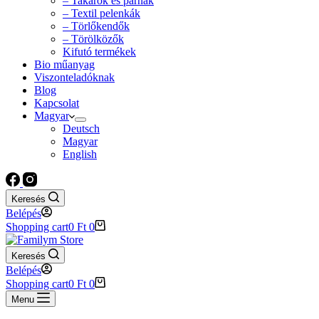
– Takarók és párnák
– Textil pelenkák
– Törlőkendők
– Törölközők
Kifutó termékek
Bio műanyag
Viszonteladóknak
Blog
Kapcsolat
Magyar
Deutsch
Magyar
English
Keresés
Belépés
Shopping cart
0
Ft
0
Keresés
Belépés
Shopping cart
0
Ft
0
Menu