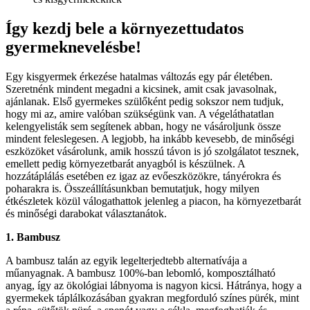
Így kezdj bele a környezettudatos
gyermeknevelésbe!
Egy kisgyermek érkezése hatalmas változás egy pár életében.
Szeretnénk mindent megadni a kicsinek, amit csak javasolnak,
ajánlanak. Első gyermekes szülőként pedig sokszor nem tudjuk,
hogy mi az, amire valóban szükségünk van. A végeláthatatlan
kelengyelisták sem segítenek abban, hogy ne vásároljunk össze
mindent feleslegesen. A legjobb, ha inkább kevesebb, de minőségi
eszközöket vásárolunk, amik hosszú távon is jó szolgálatot tesznek,
emellett pedig környezetbarát anyagból is készülnek. A
hozzátáplálás esetében ez igaz az evőeszközökre, tányérokra és
poharakra is. Összeállításunkban bemutatjuk, hogy milyen
étkészletek közül válogathattok jelenleg a piacon, ha környezetbarát
és minőségi darabokat választanátok.
1. Bambusz
A bambusz talán az egyik legelterjedtebb alternatívája a
műanyagnak. A bambusz 100%-ban lebomló, komposztálható
anyag, így az ökológiai lábnyoma is nagyon kicsi. Hátránya, hogy a
gyermekek táplálkozásában gyakran megforduló színes pürék, mint