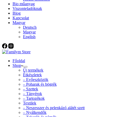
Bio műanyag
Viszonteladóknak
Blog
Kapcsolat
Magyar
Deutsch
Magyar
English
Főoldal
Shop
Új termékek
Étkészletek
– Evőeszközök
– Poharak és bögrék
– Szettek
– Tányérok
– Tartozékok
Textilek
– Neszesszer és pelenkázó alátét szett
– Nyálkendők