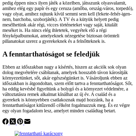
pedig éppen nincs ilyen játék a közelben, játsszunk olyasvalamit,
amihez elég egy papír és egy ceruza (amőba, ország-város, torpedó),
vagy olyat, amihez rajtunk kívül semmi sem kell (fekete-fehér-igen-
nem, barchoba, szoborjáték). A TV és a kütyük helyett pedig
mesélhetünk akár régi, vicces történeteket vagy saját, kitalált
meséket is. Ha nincs elég ihletetek, vegyétek elő a régi
fényképalbumokat, amelyeknek nézegetése biztosan örömteli
pillanatokat szerez a gyerekeknek és a felnőtteknek is.
A fenntarthatóságot se feledjük
Ebben az időszakban nagy a kísértés, hiszen az akciók sok olyan
dolog megvételére csábítanak, amelyek hosszabb távon károsítják
környezetünket, sőt, akár egészségünket is. Vásároljunk ebben az
időszakban is átgondoltan, szem előtt tartva a fenntarthatóságot. Sőt,
ha eddig kevésbé figyeltünk a bolygó és a környezet védelmére, a
változtatásra remek alkalmat kínálhat az új év. A család és a
gyerekek is könnyebben csatlakoznak majd hozzánk, ha a
fenntarthatóságot kitűzendő célként fogalmazzuk meg. És ez végre
egy olyan fogadalom lesz, amelyet minden családtag betart.