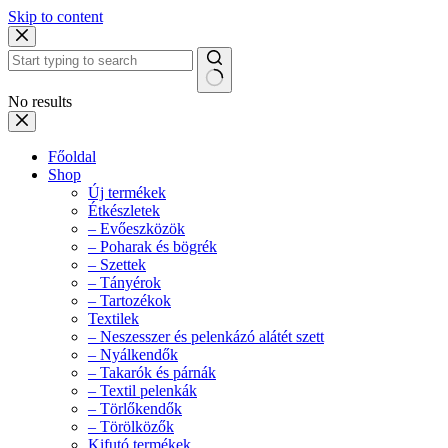
Skip to content
No results
Főoldal
Shop
Új termékek
Étkészletek
– Evőeszközök
– Poharak és bögrék
– Szettek
– Tányérok
– Tartozékok
Textilek
– Neszesszer és pelenkázó alátét szett
– Nyálkendők
– Takarók és párnák
– Textil pelenkák
– Törlőkendők
– Törölközők
Kifutó termékek