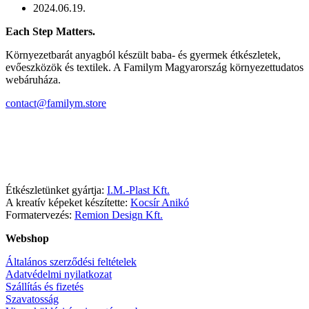
2024.06.19.
Each Step Matters.
Környezetbarát anyagból készült baba- és gyermek étkészletek,
evőeszközök és textilek. A Familym Magyarország környezettudatos
webáruháza.
contact@familym.store
Facebook
Instagram
Étkészletünket gyártja:
I.M.-Plast Kft.
A kreatív képeket készítette:
Kocsír Anikó
Formatervezés:
Remion Design Kft.
Webshop
Általános szerződési feltételek
Adatvédelmi nyilatkozat
Szállítás és fizetés
Szavatosság