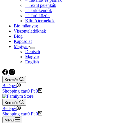
– Takarók és párnák
– Textil pelenkák
– Törlőkendők
– Törölközők
Kifutó termékek
Bio műanyag
Viszonteladóknak
Blog
Kapcsolat
Magyar
Deutsch
Magyar
English
Keresés
Belépés
Shopping cart
0
Ft
0
Keresés
Belépés
Shopping cart
0
Ft
0
Menu