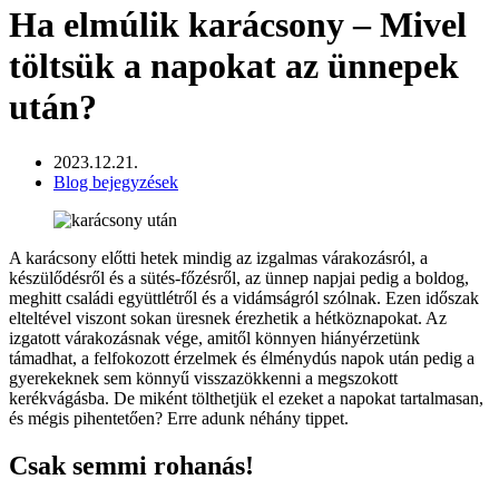
Ha elmúlik karácsony – Mivel
töltsük a napokat az ünnepek
után?
2023.12.21.
Blog bejegyzések
A karácsony előtti hetek mindig az izgalmas várakozásról, a
készülődésről és a sütés-főzésről, az ünnep napjai pedig a boldog,
meghitt családi együttlétről és a vidámságról szólnak. Ezen időszak
elteltével viszont sokan üresnek érezhetik a hétköznapokat. Az
izgatott várakozásnak vége, amitől könnyen hiányérzetünk
támadhat, a felfokozott érzelmek és élménydús napok után pedig a
gyerekeknek sem könnyű visszazökkenni a megszokott
kerékvágásba. De miként tölthetjük el ezeket a napokat tartalmasan,
és mégis pihentetően? Erre adunk néhány tippet.
Csak semmi rohanás!