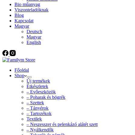
Bio műanyag
Viszonteladóknak
Blog
Kapcsolat
Magyar
Deutsch
Magyar
English
Főoldal
Shop
Új termékek
Étkészletek
– Evőeszközök
– Poharak és bögrék
– Szettek
– Tányérok
– Tartozékok
Textilek
– Neszesszer és pelenkázó alátét szett
– Nyálkendők