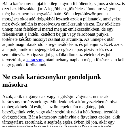
Bár a karácsony napjai lelkileg nagyon feltöltenek, sajnos a stressz is
ezzel az időszakkal jár. A legtöbben „tökéletes” ünnepre vágyunk,
még ha ez nem is megvalósítható. Sőt, a legtöbbször pont a
morgásra okot adó dolgokból lesznek azok a pillanatok, amelyekre
még évek múltán is mosolyogva emlékszünk vissza. Egy tökéletes
ünnep nem feltétlenül marad meg az emlékezetünkben, de egy
félresikerült ajándék, kettétört bejgli vagy felrobbant pulyka
története később mosolyt csalhat az arcunkra. Az ünnepek után
adjunk magunknak időt a regenerálódásra, és pihenjünk. Ezek azok
a napok, amikor megengedett az egész napos pizsiviselés és a
semmittevés. Ha igazán jól gazdálkodtunk az ételekkel és jól
terveztünk, a
karácsony
utáni néhány napban még a főzésre sem kell
nagy gondot fordítanunk.
Ne csak karácsonykor gondoljunk
másokra
Azok, akik magányosak vagy segítségre vágynak, nemcsak
karácsonykor éreznek így. Mindenkinek a környezetében él olyan
ember, akinek jól esik, ha az ünnepek után meglátogatjuk,
beszélgetünk vele, vagy akár segítünk neki a hétköznapi teendők
elvégzésében. Bár a karácsony ráirányítja a figyelmet azokra, akik
támogatásra szorulnak, a segítség egész évben jól jön, akár egy