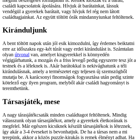
meghitt beszélgetés formájában is. Remek időszak ez a baráti,
családi kapcsolatok ápolására. Hívjuk át barátainkat, lássuk
vendégül a gyerekek barátait, vagy hívjuk fel rég nem látott
családtagjainkat. Az együtt töltött órák mindannyiunkat feltöltenek.
Kiránduljunk
A bent töltött napok után jól esik kimozdulni, így érdemes beiktatni
erre az időszakra egy-két túrát vagy erdei kirándulást is. Számtalan
olyan
útvonal
van, amelyet kisgyerekkel is könnyedén
végigjárhatunk, a mozgás és a friss levegő pedig egyszerre tesz jót a
testnek és a léleknek is. Akár barátokkal is nekivághatunk a téli
kirándulásnak, amely a természetet egy teljesen új szemszögből
mutatja be. A karácsonyi finomságok fogyasztása után pedig szinte
kötelező egy ilyen program, melyből akár családi hagyományt is
teremthetünk.
Társasjáték, mese
A nagy tárasjátékcsaták minden családtagot feltöltenek. Mindig
válasszunk olyan társasjátékot, amely a gyerekek életkorának is
megfelel. Már egészen kicsiknek készült társasjátékok is léteznek,
így akár a 3-4 éveseket is bevonhatjuk. De ha a társas nem a mi
terepünk, akkor a közös puzzle-kirakás is remek élményt adhat. Ha