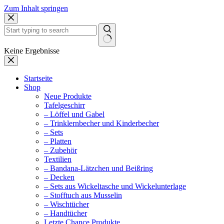
Zum Inhalt springen
Keine Ergebnisse
Startseite
Shop
Neue Produkte
Tafelgeschirr
– Löffel und Gabel
– Trinklernbecher und Kinderbecher
– Sets
– Platten
– Zubehör
Textilien
– Bandana-Lätzchen und Beißring
– Decken
– Sets aus Wickeltasche und Wickelunterlage
– Stofftuch aus Musselin
– Wischtücher
– Handtücher
Letzte Chance Produkte