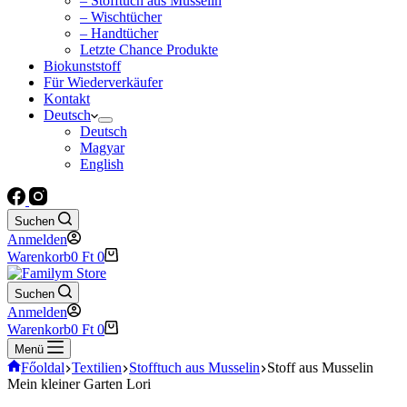
– Stofftuch aus Musselin
– Wischtücher
– Handtücher
Letzte Chance Produkte
Biokunststoff
Für Wiederverkäufer
Kontakt
Deutsch
Deutsch
Magyar
English
Suchen
Anmelden
Warenkorb
0
Ft
0
Suchen
Anmelden
Warenkorb
0
Ft
0
Menü
Főoldal
Textilien
Stofftuch aus Musselin
Stoff aus Musselin
Mein kleiner Garten Lori