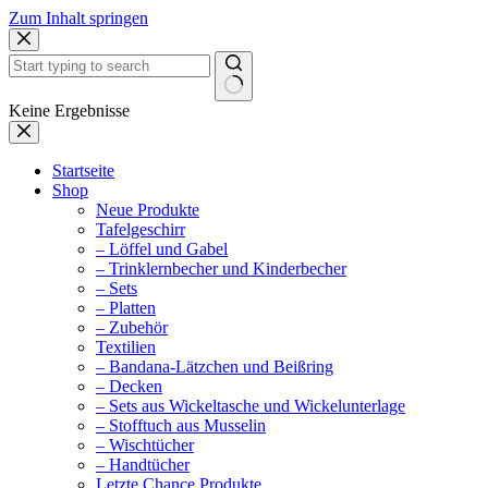
Zum Inhalt springen
Keine Ergebnisse
Startseite
Shop
Neue Produkte
Tafelgeschirr
– Löffel und Gabel
– Trinklernbecher und Kinderbecher
– Sets
– Platten
– Zubehör
Textilien
– Bandana-Lätzchen und Beißring
– Decken
– Sets aus Wickeltasche und Wickelunterlage
– Stofftuch aus Musselin
– Wischtücher
– Handtücher
Letzte Chance Produkte