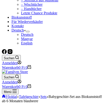
– Stofftuch aus Musselin
– Wischtücher
– Handtücher
Letzte Chance Produkte
Biokunststoff
Für Wiederverkäufer
Kontakt
Deutsch
Deutsch
Magyar
English
Suchen
Anmelden
Warenkorb
0
Ft
0
Suchen
Anmelden
Warenkorb
0
Ft
0
Menü
Főoldal
Tafelgeschirr
Sets
Babygeschirr-Set aus Biokunststoff
ab 6 Monaten blaubeere