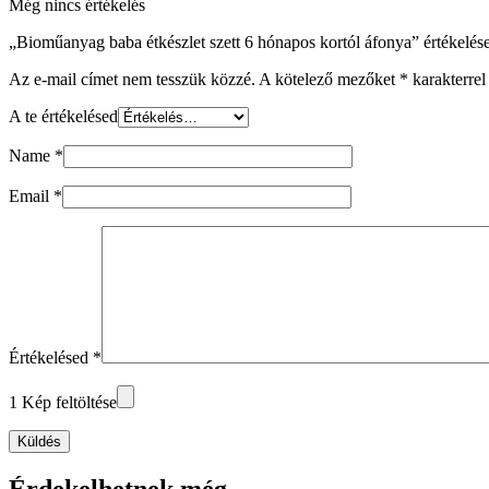
Még nincs értékelés
„Bioműanyag baba étkészlet szett 6 hónapos kortól áfonya” értékelése
Az e-mail címet nem tesszük közzé.
A kötelező mezőket
*
karakterrel 
A te értékelésed
Name
*
Email
*
Értékelésed
*
1 Kép feltöltése
Küldés
Érdekelhetnek még…