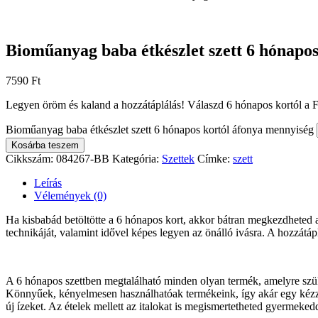
Bioműanyag baba étkészlet szett 6 hónapos
7590
Ft
Legyen öröm és kaland a hozzátáplálás! Válaszd 6 hónapos kortól a 
Bioműanyag baba étkészlet szett 6 hónapos kortól áfonya mennyiség
Kosárba teszem
Cikkszám:
084267-BB
Kategória:
Szettek
Címke:
szett
Leírás
Vélemények (0)
Ha kisbabád betöltötte a 6 hónapos kort, akkor bátran megkezdheted a
technikáját, valamint idővel képes legyen az önálló ivásra. A hozzátá
A 6 hónapos szettben megtalálható minden olyan termék, amelyre szük
Könnyűek, kényelmesen használhatóak termékeink, így akár egy kézzel
új ízeket. Az ételek mellett az italokat is megismertetheted gyermeke