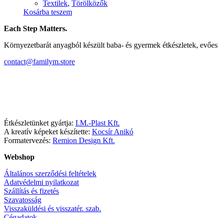
Textilek
,
Törölközők
Kosárba teszem
Each Step Matters.
Környezetbarát anyagból készült baba- és gyermek étkészletek, evőe
contact@familym.store
Facebook
Instagram
Étkészletünket gyártja:
I.M.-Plast Kft.
A kreatív képeket készítette:
Kocsír Anikó
Formatervezés:
Remion Design Kft.
Webshop
Általános szerződési feltételek
Adatvédelmi nyilatkozat
Szállítás és fizetés
Szavatosság
Visszaküldési és visszatér. szab.
Cégadatok