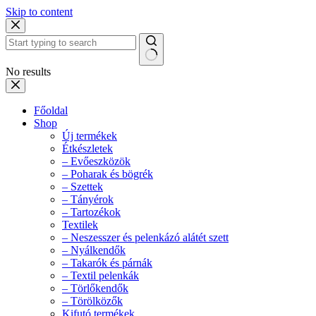
Skip to content
No results
Főoldal
Shop
Új termékek
Étkészletek
– Evőeszközök
– Poharak és bögrék
– Szettek
– Tányérok
– Tartozékok
Textilek
– Neszesszer és pelenkázó alátét szett
– Nyálkendők
– Takarók és párnák
– Textil pelenkák
– Törlőkendők
– Törölközők
Kifutó termékek