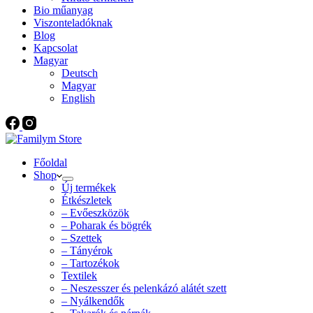
Bio műanyag
Viszonteladóknak
Blog
Kapcsolat
Magyar
Deutsch
Magyar
English
Főoldal
Shop
Új termékek
Étkészletek
– Evőeszközök
– Poharak és bögrék
– Szettek
– Tányérok
– Tartozékok
Textilek
– Neszesszer és pelenkázó alátét szett
– Nyálkendők