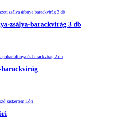
ya-zsálya-barackvirág 3 db
-barackvirág
óri