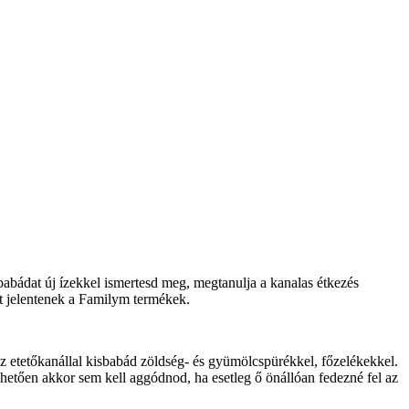
abádat új ízekkel ismertesd meg, megtanulja a kanalas étkezés
ást jelentenek a Familym termékek.
 etetőkanállal kisbabád zöldség- és gyümölcspürékkel, főzelékekkel.
etően akkor sem kell aggódnod, ha esetleg ő önállóan fedezné fel az