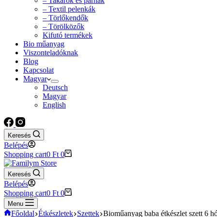
– Takarók és párnák
– Textil pelenkák
– Törlőkendők
– Törölközők
Kifutó termékek
Bio műanyag
Viszonteladóknak
Blog
Kapcsolat
Magyar
Deutsch
Magyar
English
Keresés
Belépés
Shopping cart
0
Ft
0
Keresés
Belépés
Shopping cart
0
Ft
0
Menu
Főoldal
Étkészletek
Szettek
Bioműanyag baba étkészlet szett 6 h