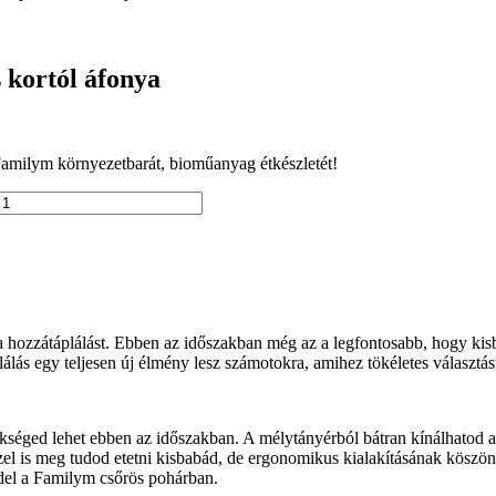
 kortól áfonya
Familym környezetbarát, bioműanyag étkészletét!
 hozzátáplálást. Ebben az időszakban még az a legfontosabb, hogy kisb
plálás egy teljesen új élmény lesz számotokra, amihez tökéletes választ
séged lehet ebben az időszakban. A mélytányérból bátran kínálhatod az
 is meg tudod etetni kisbabád, de ergonomikus kialakításának köszönh
ddel a Familym csőrös pohárban.