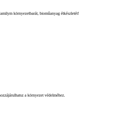
Familym környezetbarát, bioműanyag étkészletét!
 hozzájárulhatsz a környezet védelméhez.