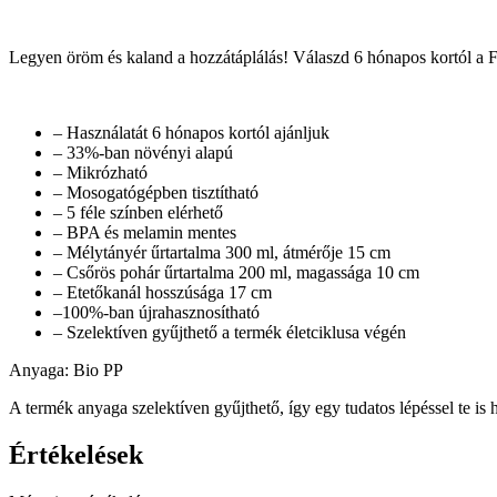
Legyen öröm és kaland a hozzátáplálás! Válaszd 6 hónapos kortól a 
– Használatát 6 hónapos kortól ajánljuk
– 33%-ban növényi alapú
– Mikrózható
– Mosogatógépben tisztítható
– 5 féle színben elérhető
– BPA és melamin mentes
– Mélytányér űrtartalma 300 ml, átmérője 15 cm
– Csőrös pohár űrtartalma 200 ml, magassága 10 cm
– Etetőkanál hosszúsága 17 cm
–100%-ban újrahasznosítható
– Szelektíven gyűjthető a termék életciklusa végén
Anyaga: Bio PP
A termék anyaga szelektíven gyűjthető, így egy tudatos lépéssel te is
Értékelések