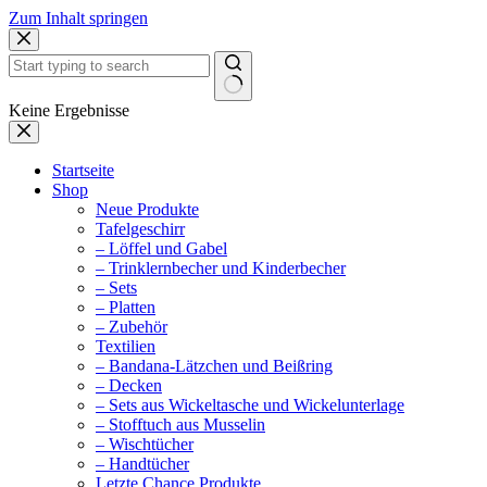
Zum Inhalt springen
Keine Ergebnisse
Startseite
Shop
Neue Produkte
Tafelgeschirr
– Löffel und Gabel
– Trinklernbecher und Kinderbecher
– Sets
– Platten
– Zubehör
Textilien
– Bandana-Lätzchen und Beißring
– Decken
– Sets aus Wickeltasche und Wickelunterlage
– Stofftuch aus Musselin
– Wischtücher
– Handtücher
Letzte Chance Produkte