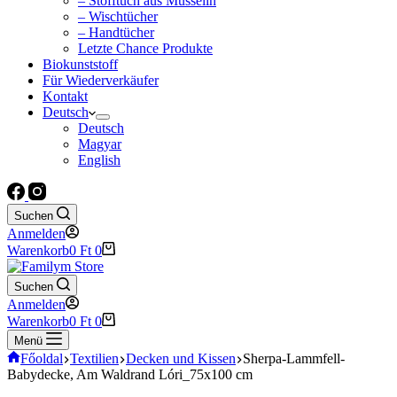
– Stofftuch aus Musselin
– Wischtücher
– Handtücher
Letzte Chance Produkte
Biokunststoff
Für Wiederverkäufer
Kontakt
Deutsch
Deutsch
Magyar
English
Suchen
Anmelden
Warenkorb
0
Ft
0
Suchen
Anmelden
Warenkorb
0
Ft
0
Menü
Főoldal
Textilien
Decken und Kissen
Sherpa-Lammfell-
Babydecke, Am Waldrand Lóri_75x100 cm