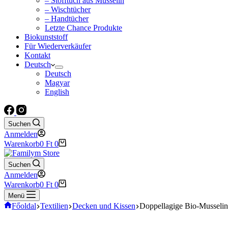
– Stofftuch aus Musselin
– Wischtücher
– Handtücher
Letzte Chance Produkte
Biokunststoff
Für Wiederverkäufer
Kontakt
Deutsch
Deutsch
Magyar
English
Suchen
Anmelden
Warenkorb
0
Ft
0
Suchen
Anmelden
Warenkorb
0
Ft
0
Menü
Főoldal
Textilien
Decken und Kissen
Doppellagige Bio-Musseli