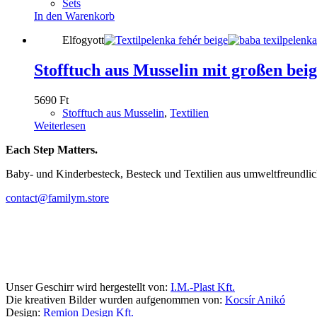
Sets
In den Warenkorb
Elfogyott
Stofftuch aus Musselin mit großen bei
5690
Ft
Stofftuch aus Musselin
,
Textilien
Weiterlesen
Each Step Matters.
Baby- und Kinderbesteck, Besteck und Textilien aus umweltfreundli
contact@familym.store
Facebook
Instagram
Unser Geschirr wird hergestellt von:
I.M.-Plast Kft.
Die kreativen Bilder wurden aufgenommen von:
Kocsír Anikó
Design:
Remion Design Kft.