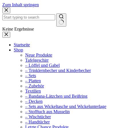
Zum Inhalt springen
Keine Ergebnisse
Startseite
Shop
Neue Produkte
Tafelgeschirr
– Löffel und Gabel
– Trinklernbecher und Kinderbecher
– Sets
– Platten
– Zubehör
Textilien
– Bandana-Lätzchen und Beißring
– Decken
– Sets aus Wickeltasche und Wickelunterlage
– Stofftuch aus Musselin
– Wischtücher
– Handtücher
Letzte Chance Produkte