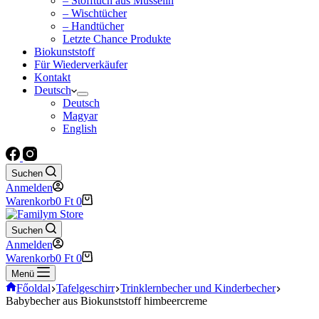
– Stofftuch aus Musselin
– Wischtücher
– Handtücher
Letzte Chance Produkte
Biokunststoff
Für Wiederverkäufer
Kontakt
Deutsch
Deutsch
Magyar
English
Suchen
Anmelden
Warenkorb
0
Ft
0
Suchen
Anmelden
Warenkorb
0
Ft
0
Menü
Főoldal
Tafelgeschirr
Trinklernbecher und Kinderbecher
Babybecher aus Biokunststoff himbeercreme