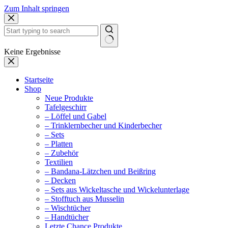
Zum Inhalt springen
Keine Ergebnisse
Startseite
Shop
Neue Produkte
Tafelgeschirr
– Löffel und Gabel
– Trinklernbecher und Kinderbecher
– Sets
– Platten
– Zubehör
Textilien
– Bandana-Lätzchen und Beißring
– Decken
– Sets aus Wickeltasche und Wickelunterlage
– Stofftuch aus Musselin
– Wischtücher
– Handtücher
Letzte Chance Produkte