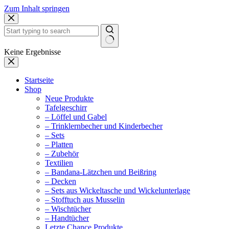
Zum Inhalt springen
Keine Ergebnisse
Startseite
Shop
Neue Produkte
Tafelgeschirr
– Löffel und Gabel
– Trinklernbecher und Kinderbecher
– Sets
– Platten
– Zubehör
Textilien
– Bandana-Lätzchen und Beißring
– Decken
– Sets aus Wickeltasche und Wickelunterlage
– Stofftuch aus Musselin
– Wischtücher
– Handtücher
Letzte Chance Produkte