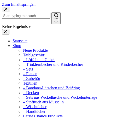
Zum Inhalt springen
Keine Ergebnisse
Startseite
Shop
Neue Produkte
Tafelgeschirr
– Löffel und Gabel
– Trinklernbecher und Kinderbecher
– Sets
– Platten
– Zubehör
Textilien
– Bandana-Lätzchen und Beißring
– Decken
– Sets aus Wickeltasche und Wickelunterlage
– Stofftuch aus Musselin
– Wischtücher
– Handtücher
Letzte Chance Produkte