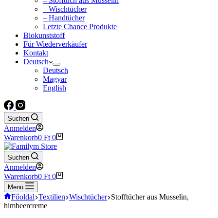
– Stofftuch aus Musselin
– Wischtücher
– Handtücher
Letzte Chance Produkte
Biokunststoff
Für Wiederverkäufer
Kontakt
Deutsch
Deutsch
Magyar
English
Suchen
Anmelden
Warenkorb
0
Ft
0
Suchen
Anmelden
Warenkorb
0
Ft
0
Menü
Főoldal
Textilien
Wischtücher
Stofftücher aus Musselin,
himbeercreme