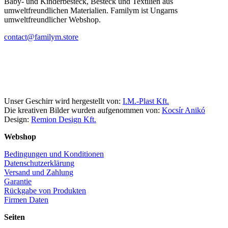
Baby- und Kinderbesteck, Besteck und Textilien aus
umweltfreundlichen Materialien. Familym ist Ungarns
umweltfreundlicher Webshop.
contact@familym.store
Facebook
Instagram
Unser Geschirr wird hergestellt von:
I.M.-Plast Kft.
Die kreativen Bilder wurden aufgenommen von:
Kocsír Anikó
Design:
Remion Design Kft.
Webshop
Bedingungen und Konditionen
Datenschutzerklärung
Versand und Zahlung
Garantie
Rückgabe von Produkten
Firmen Daten
Seiten