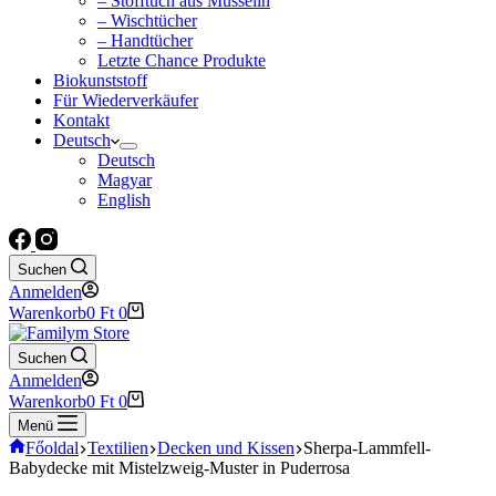
– Stofftuch aus Musselin
– Wischtücher
– Handtücher
Letzte Chance Produkte
Biokunststoff
Für Wiederverkäufer
Kontakt
Deutsch
Deutsch
Magyar
English
Suchen
Anmelden
Warenkorb
0
Ft
0
Suchen
Anmelden
Warenkorb
0
Ft
0
Menü
Főoldal
Textilien
Decken und Kissen
Sherpa-Lammfell-
Babydecke mit Mistelzweig-Muster in Puderrosa