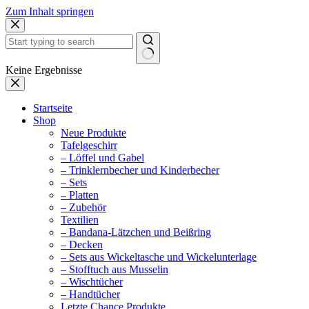
Zum Inhalt springen
Keine Ergebnisse
Startseite
Shop
Neue Produkte
Tafelgeschirr
– Löffel und Gabel
– Trinklernbecher und Kinderbecher
– Sets
– Platten
– Zubehör
Textilien
– Bandana-Lätzchen und Beißring
– Decken
– Sets aus Wickeltasche und Wickelunterlage
– Stofftuch aus Musselin
– Wischtücher
– Handtücher
Letzte Chance Produkte