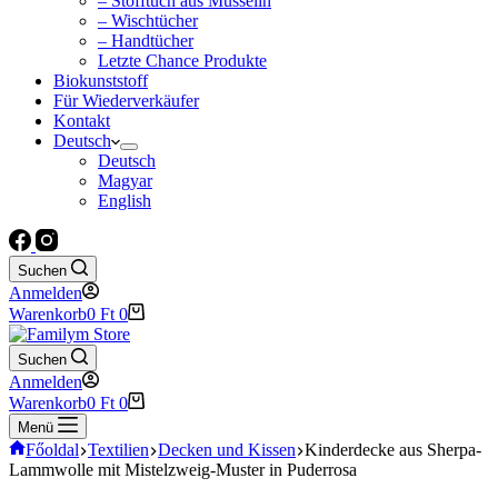
– Stofftuch aus Musselin
– Wischtücher
– Handtücher
Letzte Chance Produkte
Biokunststoff
Für Wiederverkäufer
Kontakt
Deutsch
Deutsch
Magyar
English
Suchen
Anmelden
Warenkorb
0
Ft
0
Suchen
Anmelden
Warenkorb
0
Ft
0
Menü
Főoldal
Textilien
Decken und Kissen
Kinderdecke aus Sherpa-
Lammwolle mit Mistelzweig-Muster in Puderrosa