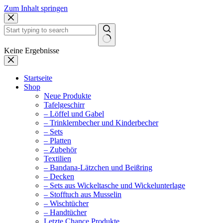
Zum Inhalt springen
Keine Ergebnisse
Startseite
Shop
Neue Produkte
Tafelgeschirr
– Löffel und Gabel
– Trinklernbecher und Kinderbecher
– Sets
– Platten
– Zubehör
Textilien
– Bandana-Lätzchen und Beißring
– Decken
– Sets aus Wickeltasche und Wickelunterlage
– Stofftuch aus Musselin
– Wischtücher
– Handtücher
Letzte Chance Produkte