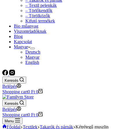
– Takarók és párnák
– Textil pelenkák
– Törlőkendők
– Törölközők
Kifutó termékek
Bio műanyag
Viszonteladóknak
Blog
Kapcsolat
Magyar
Deutsch
Magyar
English
Keresés
Belépés
Shopping cart
0
Ft
0
Keresés
Belépés
Shopping cart
0
Ft
0
Menu
Főoldal
Textilek
Takarók és párnák
Kétrétegű muszlin