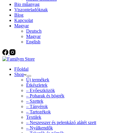
Bio műanyag
Viszonteladóknak
Blog
Kapcsolat
Magyar
Deutsch
Magyar
English
Főoldal
Shop
Új termékek
Étkészletek
– Evőeszközök
– Poharak és bögrék
– Szettek
– Tányérok
– Tartozékok
Textilek
– Neszesszer és pelenkázó alátét szett
– Nyálkendők