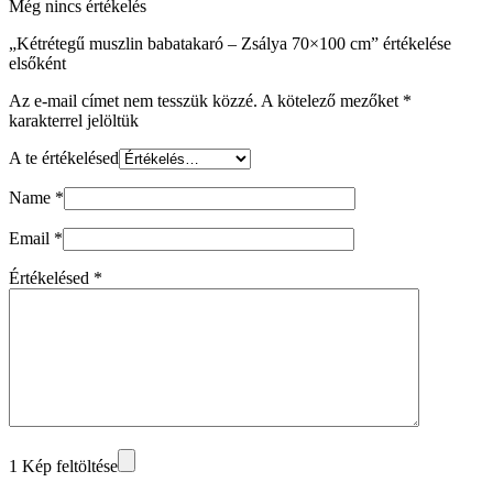
Még nincs értékelés
„Kétrétegű muszlin babatakaró – Zsálya 70×100 cm” értékelése
elsőként
Az e-mail címet nem tesszük közzé.
A kötelező mezőket
*
karakterrel jelöltük
A te értékelésed
Name
*
Email
*
Értékelésed
*
1 Kép feltöltése