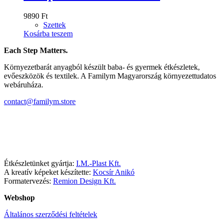
9890
Ft
Szettek
Kosárba teszem
Each Step Matters.
Környezetbarát anyagból készült baba- és gyermek étkészletek,
evőeszközök és textilek. A Familym Magyarország környezettudatos
webáruháza.
contact@familym.store
Facebook
Instagram
Étkészletünket gyártja:
I.M.-Plast Kft.
A kreatív képeket készítette:
Kocsír Anikó
Formatervezés:
Remion Design Kft.
Webshop
Általános szerződési feltételek