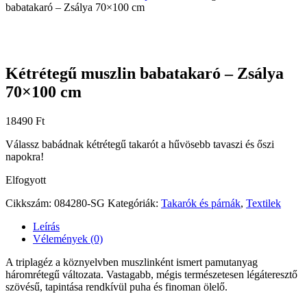
babatakaró – Zsálya 70×100 cm
Kétrétegű muszlin babatakaró – Zsálya
70×100 cm
18490
Ft
Válassz babádnak kétrétegű takarót a hűvösebb tavaszi és őszi
napokra!
Elfogyott
Cikkszám:
084280-SG
Kategóriák:
Takarók és párnák
,
Textilek
Leírás
Vélemények (0)
A triplagéz a köznyelvben muszlinként ismert pamutanyag
háromrétegű változata. Vastagabb, mégis természetesen légáteresztő
szövésű, tapintása rendkívül puha és finoman ölelő.