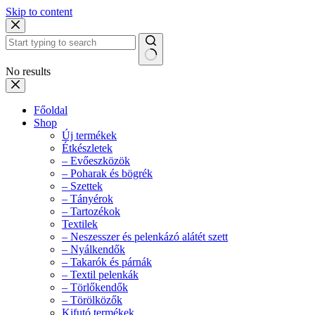
Skip to content
No results
Főoldal
Shop
Új termékek
Étkészletek
– Evőeszközök
– Poharak és bögrék
– Szettek
– Tányérok
– Tartozékok
Textilek
– Neszesszer és pelenkázó alátét szett
– Nyálkendők
– Takarók és párnák
– Textil pelenkák
– Törlőkendők
– Törölközők
Kifutó termékek