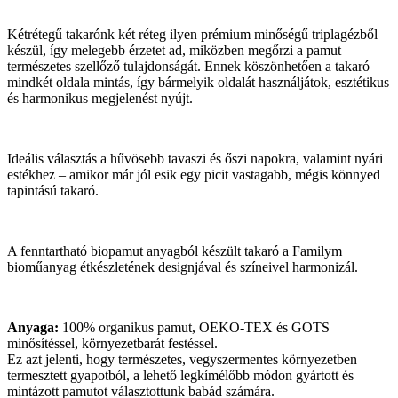
Kétrétegű takarónk két réteg ilyen prémium minőségű triplagézből
készül, így melegebb érzetet ad, miközben megőrzi a pamut
természetes szellőző tulajdonságát. Ennek köszönhetően a takaró
mindkét oldala mintás, így bármelyik oldalát használjátok, esztétikus
és harmonikus megjelenést nyújt.
Ideális választás a hűvösebb tavaszi és őszi napokra, valamint nyári
estékhez – amikor már jól esik egy picit vastagabb, mégis könnyed
tapintású takaró.
A fenntartható biopamut anyagból készült takaró a Familym
bioműanyag étkészletének designjával és színeivel harmonizál.
Anyaga:
100% organikus pamut, OEKO-TEX és GOTS
minősítéssel, környezetbarát festéssel.
Ez azt jelenti, hogy természetes, vegyszermentes környezetben
termesztett gyapotból, a lehető legkímélőbb módon gyártott és
mintázott pamutot választottunk babád számára.