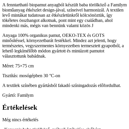
A fenntartható biopamut anyagból készült baba törölköző a Familym
bioműanyag étkészlet design-jával, színeivel harmonizál. A textilen
levő mintákat tudatosan az étkészletünkről kölcsönöztük, így
tökéletes összhangot alkotnak, pont mint egy családban, ahol
mindenki más, mégis van bennünk valami közös J
Anyaga 100% organikus pamut, OEKO-TEX és GOTS
minősítéssel, környezetbarát festékkel. Mindez azt jelenti, hogy
természetes, vegyszermentes környezetben termesztett gyapotból, a
lehető legkímélőbb módon gyártott és mintázott pamutot
választottunk babádnak.
Méret: 75×75 cm
Tisztítás: mosógépben 30 °C-on
A textilek színében gyártásból fakadó színingadozás előfordulhat.
Gyártó: Familym
Értékelések
Még nincs értékelés