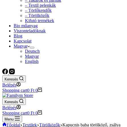
– Takarók és párnák
– Textil pelenkák
– Törlőkendők
– Törölközők
Kifutó termékek
Bio műanyag
Viszonteladóknak
Blog
Kapcsolat
Magyar
Deutsch
Magyar
English
Keresés
Belépés
Shopping cart
0
Ft
0
Keresés
Belépés
Shopping cart
0
Ft
0
Menu
Főoldal
Textilek
Törölközők
Kapucnis baba törölköző, zsálya