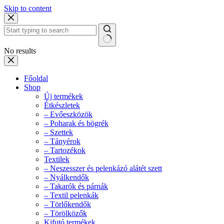
Skip to content
No results
Főoldal
Shop
Új termékek
Étkészletek
– Evőeszközök
– Poharak és bögrék
– Szettek
– Tányérok
– Tartozékok
Textilek
– Neszesszer és pelenkázó alátét szett
– Nyálkendők
– Takarók és párnák
– Textil pelenkák
– Törlőkendők
– Törölközők
Kifutó termékek