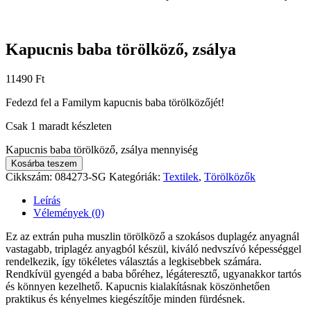
Kapucnis baba törölköző, zsálya
11490
Ft
Fedezd fel a Familym kapucnis baba törölközőjét!
Csak 1 maradt készleten
Kapucnis baba törölköző, zsálya mennyiség
Kosárba teszem
Cikkszám:
084273-SG
Kategóriák:
Textilek
,
Törölközők
Leírás
Vélemények (0)
Ez az extrán puha muszlin törölköző a szokásos duplagéz anyagnál
vastagabb, triplagéz anyagból készül, kiváló nedvszívó képességgel
rendelkezik, így tökéletes választás a legkisebbek számára.
Rendkívül gyengéd a baba bőréhez, légáteresztő, ugyanakkor tartós
és könnyen kezelhető. Kapucnis kialakításnak köszönhetően
praktikus és kényelmes kiegészítője minden fürdésnek.