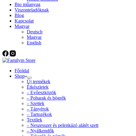
Bio műanyag
Viszonteladóknak
Blog
Kapcsolat
Magyar
Deutsch
Magyar
English
Főoldal
Shop
Új termékek
Étkészletek
– Evőeszközök
– Poharak és bögrék
– Szettek
– Tányérok
– Tartozékok
Textilek
– Neszesszer és pelenkázó alátét szett
– Nyálkendők