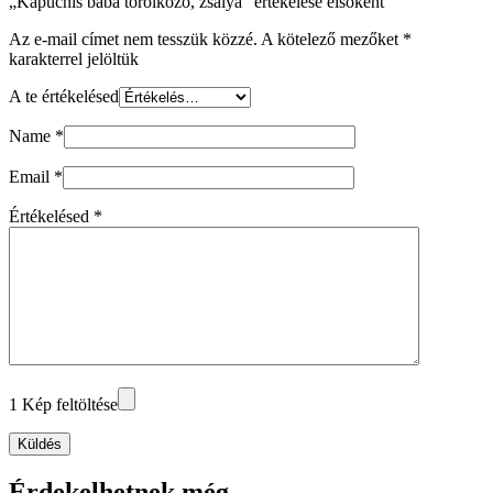
„Kapucnis baba törölköző, zsálya” értékelése elsőként
Az e-mail címet nem tesszük közzé.
A kötelező mezőket
*
karakterrel jelöltük
A te értékelésed
Name
*
Email
*
Értékelésed
*
1 Kép feltöltése
Küldés
Érdekelhetnek még…