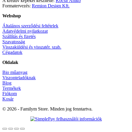
A kreatív képeket készítette:
Kocsír Anikó
Formatervezés:
Remion Design Kft.
Webshop
Általános szerződési feltételek
Adatvédelmi nyilatkozat
Szállítás és fizetés
Szavatosság
Visszaküldési és visszatér. szab.
Cégadatok
Oldalak
Bio műanyag
Viszonteladóknak
Blog
Termékek
Fiókom
Kosár
© 2026 - Familym Store. Minden jog fenntartva.