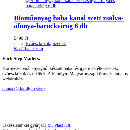
Bioműanyag baba kanál szett zsálya-
áfonya-barackvirág 6 db
5490
Ft
Evőeszközök
,
Szettek
Kosárba teszem
Each Step Matters.
Környezetbarát anyagból készült baba- és gyermek étkészletek,
evőeszközök és textilek. A Familym Magyarország környezettudatos
webáruháza.
contact@familym.store
Facebook
Instagram
Étkészletünket gyártja:
I.M.-Plast Kft.