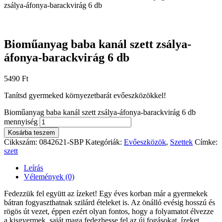
zsálya-áfonya-barackvirág 6 db
Bioműanyag baba kanál szett zsálya-
áfonya-barackvirág 6 db
5490
Ft
Tanítsd gyermeked környezetbarát evőeszközökkel!
Bioműanyag baba kanál szett zsálya-áfonya-barackvirág 6 db
mennyiség
Kosárba teszem
Cikkszám:
0842621-SBP
Kategóriák:
Evőeszközök
,
Szettek
Címke:
szett
Leírás
Vélemények (0)
Fedezzük fel együtt az ízeket! Egy éves korban már a gyermekek
bátran fogyaszthatnak szilárd ételeket is. Az önálló evésig hosszú és
rögös út vezet, éppen ezért olyan fontos, hogy a folyamatot élvezze
a kisgyermek, saját maga fedezhesse fel az új fogásokat, ízeket.