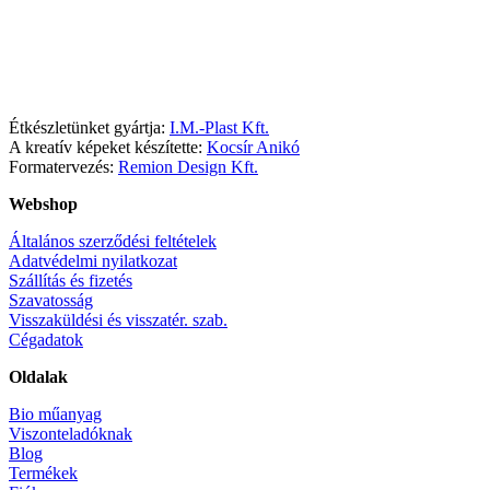
Facebook
Instagram
Étkészletünket gyártja:
I.M.-Plast Kft.
A kreatív képeket készítette:
Kocsír Anikó
Formatervezés:
Remion Design Kft.
Webshop
Általános szerződési feltételek
Adatvédelmi nyilatkozat
Szállítás és fizetés
Szavatosság
Visszaküldési és visszatér. szab.
Cégadatok
Oldalak
Bio műanyag
Viszonteladóknak
Blog
Termékek