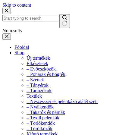
Skip to content
No results
Főoldal
Shop
Új termékek
Étkészletek
– Evőeszközök
– Poharak és bögrék
– Szettek
– Tányérok
– Tartozékok
Textilek
– Neszesszer és pelenkázó alátét szett
– Nyálkendők
– Takarók és párnák
– Textil pelenkák
– Törlőkendők
– Törölközők
Kifutó termékek