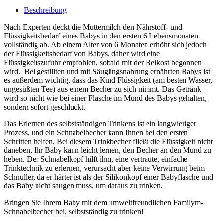
Beschreibung
Nach Experten deckt die Muttermilch den Nährstoff- und
Flüssigkeitsbedarf eines Babys in den ersten 6 Lebensmonaten
vollständig ab. Ab einem Alter von 6 Monaten erhöht sich jedoch
der Flüssigkeitsbedarf von Babys, daher wird eine
Flüssigkeitszufuhr empfohlen, sobald mit der Beikost begonnen
wird. Bei gestillten und mit Säuglingsnahrung ernährten Babys ist
es außerdem wichtig, dass das Kind Flüssigkeit (am besten Wasser,
ungesüßten Tee) aus einem Becher zu sich nimmt. Das Getränk
wird so nicht wie bei einer Flasche im Mund des Babys gehalten,
sondern sofort geschluckt.
Das Erlernen des selbstständigen Trinkens ist ein langwieriger
Prozess, und ein Schnabelbecher kann Ihnen bei den ersten
Schritten helfen. Bei diesem Trinkbecher fließt die Flüssigkeit nicht
daneben, Ihr Baby kann leicht lernen, den Becher an den Mund zu
heben. Der Schnabelkopf hilft ihm, eine vertraute, einfache
Trinktechnik zu erlernen, verursacht aber keine Verwirrung beim
Schnuller, da er härter ist als der Silikonkopf einer Babyflasche und
das Baby nicht saugen muss, um daraus zu trinken.
Bringen Sie Ihrem Baby mit dem umweltfreundlichen Familym-
Schnabelbecher bei, selbstständig zu trinken!