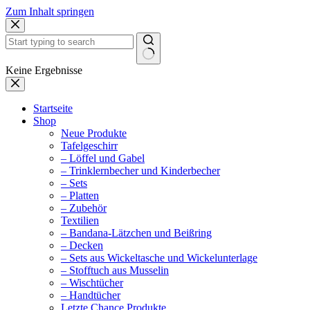
Zum Inhalt springen
Keine Ergebnisse
Startseite
Shop
Neue Produkte
Tafelgeschirr
– Löffel und Gabel
– Trinklernbecher und Kinderbecher
– Sets
– Platten
– Zubehör
Textilien
– Bandana-Lätzchen und Beißring
– Decken
– Sets aus Wickeltasche und Wickelunterlage
– Stofftuch aus Musselin
– Wischtücher
– Handtücher
Letzte Chance Produkte