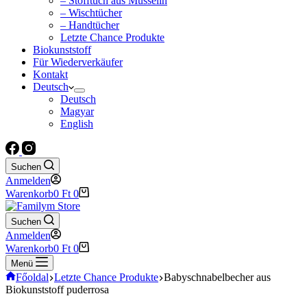
– Stofftuch aus Musselin
– Wischtücher
– Handtücher
Letzte Chance Produkte
Biokunststoff
Für Wiederverkäufer
Kontakt
Deutsch
Deutsch
Magyar
English
Suchen
Anmelden
Warenkorb
0
Ft
0
Suchen
Anmelden
Warenkorb
0
Ft
0
Menü
Főoldal
Letzte Chance Produkte
Babyschnabelbecher aus
Biokunststoff puderrosa