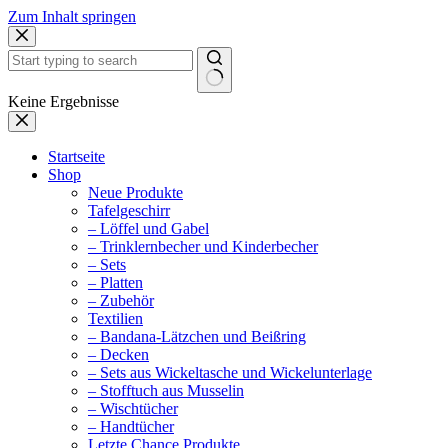
Zum Inhalt springen
Keine Ergebnisse
Startseite
Shop
Neue Produkte
Tafelgeschirr
– Löffel und Gabel
– Trinklernbecher und Kinderbecher
– Sets
– Platten
– Zubehör
Textilien
– Bandana-Lätzchen und Beißring
– Decken
– Sets aus Wickeltasche und Wickelunterlage
– Stofftuch aus Musselin
– Wischtücher
– Handtücher
Letzte Chance Produkte