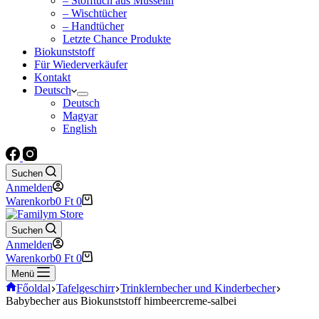
– Stofftuch aus Musselin
– Wischtücher
– Handtücher
Letzte Chance Produkte
Biokunststoff
Für Wiederverkäufer
Kontakt
Deutsch
Deutsch
Magyar
English
Suchen
Anmelden
Warenkorb
0
Ft
0
Suchen
Anmelden
Warenkorb
0
Ft
0
Menü
Főoldal
Tafelgeschirr
Trinklernbecher und Kinderbecher
Babybecher aus Biokunststoff himbeercreme-salbei