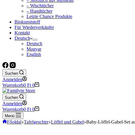
– Stofftuch aus Musselin
– Wischtücher
– Handtücher
Letzte Chance Produkte
Biokunststoff
Für Wiederverkäufer
Kontakt
Deutsch
Deutsch
Magyar
English
Suchen
Anmelden
Warenkorb
0
Ft
0
Suchen
Anmelden
Warenkorb
0
Ft
0
Menü
Főoldal
Tafelgeschirr
Löffel und Gabel
Baby-Löffel-Gabel-Set au