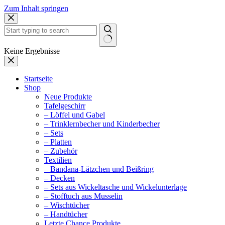
Zum Inhalt springen
Keine Ergebnisse
Startseite
Shop
Neue Produkte
Tafelgeschirr
– Löffel und Gabel
– Trinklernbecher und Kinderbecher
– Sets
– Platten
– Zubehör
Textilien
– Bandana-Lätzchen und Beißring
– Decken
– Sets aus Wickeltasche und Wickelunterlage
– Stofftuch aus Musselin
– Wischtücher
– Handtücher
Letzte Chance Produkte