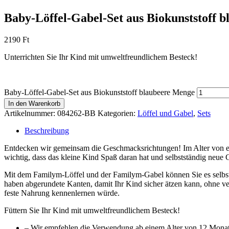
Baby-Löffel-Gabel-Set aus Biokunststoff b
2190
Ft
Unterrichten Sie Ihr Kind mit umweltfreundlichem Besteck!
Baby-Löffel-Gabel-Set aus Biokunststoff blaubeere Menge
In den Warenkorb
Artikelnummer:
084262-BB
Kategorien:
Löffel und Gabel
,
Sets
Beschreibung
Entdecken wir gemeinsam die Geschmacksrichtungen! Im Alter von ein
wichtig, dass das kleine Kind Spaß daran hat und selbstständig neu
Mit dem Familym-Löffel und der Familym-Gabel können Sie es selbst f
haben abgerundete Kanten, damit Ihr Kind sicher ätzen kann, ohne ve
feste Nahrung kennenlernen würde.
Füttern Sie Ihr Kind mit umweltfreundlichem Besteck!
– Wir empfehlen die Verwendung ab einem Alter von 12 Mona