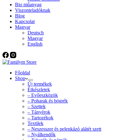
Bio műanyag
Viszonteladóknak
Blog
Kapcsolat
Magyar
Deutsch
Magyar
English
Főoldal
Shop
Új termékek
Étkészletek
– Evőeszközök
– Poharak és bögrék
– Szettek
– Tányérok
– Tartozékok
Textilek
– Neszesszer és pelenkázó alátét szett
– Nyálkendők