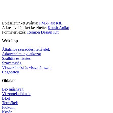
Facebook
Instagram
Étkészletünket gyártja:
I.M.-Plast Kft.
A kreatív képeket készítette:
Kocsír Anikó
Formatervezés:
Remion Design Kft.
Webshop
Általános szerződési feltételek
Adatvédelmi nyilatkozat
Szállítás és fizetés
Szavatosság
Visszaküldési és visszatér. szab.
Cégadatok
Oldalak
Bio műanyag
Viszonteladóknak
Blog
Termékek
Fiókom
Kosár