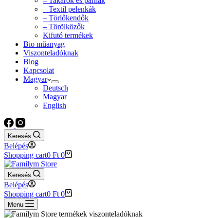
– Takarók és párnák
– Textil pelenkák
– Törlőkendők
– Törölközők
Kifutó termékek
Bio műanyag
Viszonteladóknak
Blog
Kapcsolat
Magyar
Deutsch
Magyar
English
Keresés
Belépés
Shopping cart
0
Ft
0
Keresés
Belépés
Shopping cart
0
Ft
0
Menu