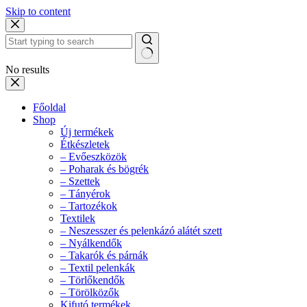
Skip to content
No results
Főoldal
Shop
Új termékek
Étkészletek
– Evőeszközök
– Poharak és bögrék
– Szettek
– Tányérok
– Tartozékok
Textilek
– Neszesszer és pelenkázó alátét szett
– Nyálkendők
– Takarók és párnák
– Textil pelenkák
– Törlőkendők
– Törölközők
Kifutó termékek