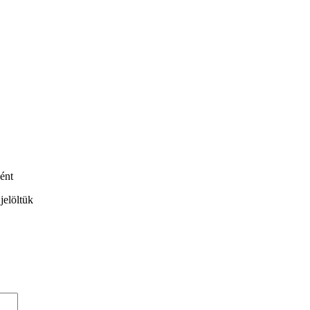
ént
jelöltük