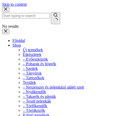
Skip to content
No results
Főoldal
Shop
Új termékek
Étkészletek
– Evőeszközök
– Poharak és bögrék
– Szettek
– Tányérok
– Tartozékok
Textilek
– Neszesszer és pelenkázó alátét szett
– Nyálkendők
– Takarók és párnák
– Textil pelenkák
– Törlőkendők
– Törölközők
Kifutó termékek