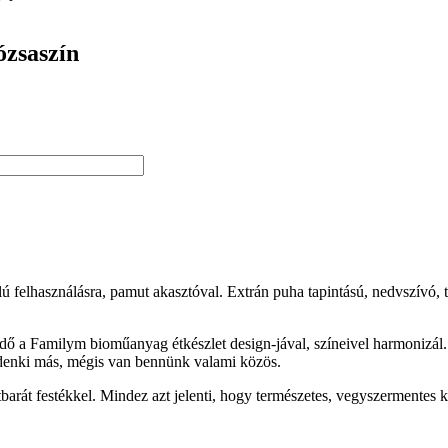
ózsaszín
 felhasználásra, pamut akasztóval. Extrán puha tapintású, nedvszívó, ta
ndő a Familym bioműanyag étkészlet design-jával, színeivel harmonizál. 
ndenki más, mégis van bennünk valami közös.
t festékkel. Mindez azt jelenti, hogy természetes, vegyszermentes k