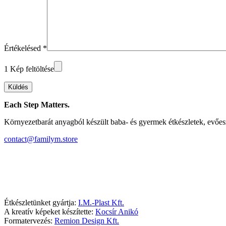
Értékelésed
*
1 Kép feltöltése
Küldés
Each Step Matters.
Környezetbarát anyagból készült baba- és gyermek étkészletek, evőe
contact@familym.store
Facebook
Instagram
Étkészletünket gyártja:
I.M.-Plast Kft.
A kreatív képeket készítette:
Kocsír Anikó
Formatervezés:
Remion Design Kft.