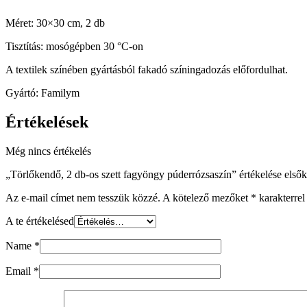
Méret: 30×30 cm, 2 db
Tisztítás: mosógépben 30 °C-on
A textilek színében gyártásból fakadó színingadozás előfordulhat.
Gyártó: Familym
Értékelések
Még nincs értékelés
„Törlőkendő, 2 db-os szett fagyöngy púderrózsaszín” értékelése elsők
Az e-mail címet nem tesszük közzé.
A kötelező mezőket
*
karakterrel 
A te értékelésed
Name
*
Email
*