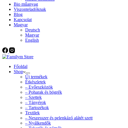
Bio műanyag
Viszonteladóknak
Blog
Kapcsolat
Magyar
Deutsch
Magyar
English
Főoldal
Shop
Új termékek
Étkészletek
– Evőeszközök
– Poharak és bögrék
– Szettek
– Tányérok
– Tartozékok
Textilek
– Neszesszer és pelenkázó alátét szett
– Nyálkendők