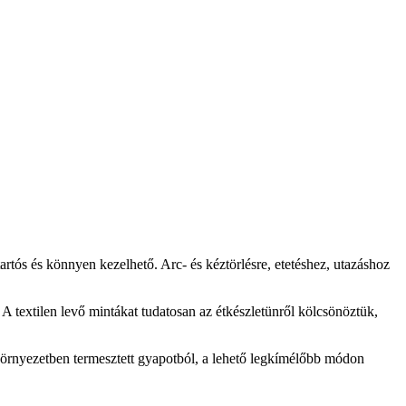
rtós és könnyen kezelhető. Arc- és kéztörlésre, etetéshez, utazáshoz
A textilen levő mintákat tudatosan az étkészletünről kölcsönöztük,
örnyezetben termesztett gyapotból, a lehető legkímélőbb módon