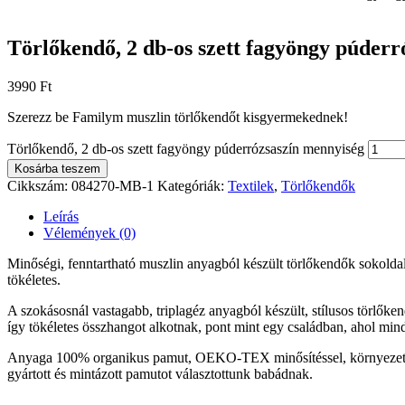
Törlőkendő, 2 db-os szett fagyöngy púderr
3990
Ft
Szerezz be Familym muszlin törlőkendőt kisgyermekednek!
Törlőkendő, 2 db-os szett fagyöngy púderrózsaszín mennyiség
Kosárba teszem
Cikkszám:
084270-MB-1
Kategóriák:
Textilek
,
Törlőkendők
Leírás
Vélemények (0)
Minőségi, fenntartható muszlin anyagból készült törlőkendők sokoldalú
tökéletes.
A szokásosnál vastagabb, triplagéz anyagból készült, stílusos törlőke
így tökéletes összhangot alkotnak, pont mint egy családban, ahol mi
Anyaga 100% organikus pamut, OEKO-TEX minősítéssel, környezetbará
gyártott és mintázott pamutot választottunk babádnak.