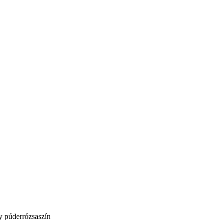
y púderrózsaszín