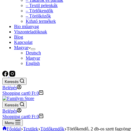
– Takarók és párnák
– Textil pelenkák
– Törlőkendők
– Törölközők
Kifutó termékek
Bio műanyag
Viszonteladóknak
Blog
Kapcsolat
Magyar
Deutsch
Magyar
English
Keresés
Belépés
Shopping cart
0
Ft
0
Keresés
Belépés
Shopping cart
0
Ft
0
Menu
Főoldal
Textilek
Törlőkendők
Törlőkendő, 2 db-os szett fagyöng