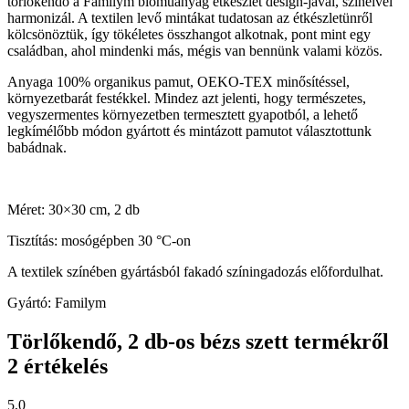
törlőkendő a Familym bioműanyag étkészlet design-jával, színeivel
harmonizál. A textilen levő mintákat tudatosan az étkészletünről
kölcsönöztük, így tökéletes összhangot alkotnak, pont mint egy
családban, ahol mindenki más, mégis van bennünk valami közös.
Anyaga 100% organikus pamut, OEKO-TEX minősítéssel,
környezetbarát festékkel. Mindez azt jelenti, hogy természetes,
vegyszermentes környezetben termesztett gyapotból, a lehető
legkímélőbb módon gyártott és mintázott pamutot választottunk
babádnak.
Méret: 30×30 cm, 2 db
Tisztítás: mosógépben 30 °C-on
A textilek színében gyártásból fakadó színingadozás előfordulhat.
Gyártó: Familym
Törlőkendő, 2 db-os bézs szett
termékről
2 értékelés
5,0