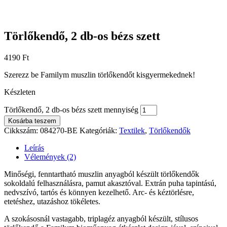
Törlőkendő, 2 db-os bézs szett
4190
Ft
Szerezz be Familym muszlin törlőkendőt kisgyermekednek!
Készleten
Törlőkendő, 2 db-os bézs szett mennyiség
Kosárba teszem
Cikkszám:
084270-BE
Kategóriák:
Textilek
,
Törlőkendők
Leírás
Vélemények (2)
Minőségi, fenntartható muszlin anyagból készült törlőkendők
sokoldalú felhasználásra, pamut akasztóval. Extrán puha tapintású,
nedvszívó, tartós és könnyen kezelhető. Arc- és kéztörlésre,
etetéshez, utazáshoz tökéletes.
A szokásosnál vastagabb, triplagéz anyagból készült, stílusos