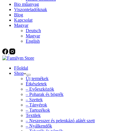
Bio műanyag
Viszonteladóknak
Blog
Kapcsolat
Magyar
Deutsch
Magyar
English
Főoldal
Shop
Új termékek
Étkészletek
– Evőeszközök
– Poharak és bögrék
– Szettek
– Tányérok
– Tartozékok
Textilek
– Neszesszer és pelenkázó alátét szett
– Nyálkendők