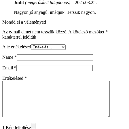
Judit
(megerősített tulajdonos)
–
2025.03.25.
Nagyon jó anyagú, imádjuk. Terszik nagyon.
Mondd el a véleményed
Az e-mail címet nem tesszük közzé.
A kötelező mezőket
*
karakterrel jelöltük
A te értékelésed
Name
*
Email
*
Értékelésed
*
1 Kép feltöltése