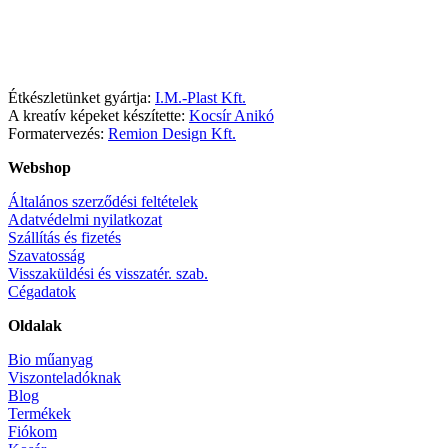
Facebook
Instagram
Étkészletünket gyártja:
I.M.-Plast Kft.
A kreatív képeket készítette:
Kocsír Anikó
Formatervezés:
Remion Design Kft.
Webshop
Általános szerződési feltételek
Adatvédelmi nyilatkozat
Szállítás és fizetés
Szavatosság
Visszaküldési és visszatér. szab.
Cégadatok
Oldalak
Bio műanyag
Viszonteladóknak
Blog
Termékek
Fiókom