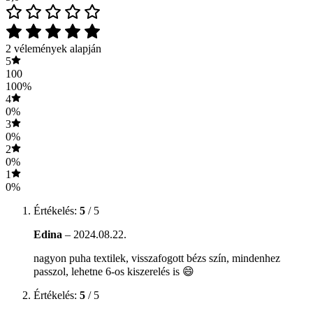
2 vélemények alapján
5
100
100%
4
0%
3
0%
2
0%
1
0%
Értékelés:
5
/ 5
Edina
–
2024.08.22.
nagyon puha textilek, visszafogott bézs szín, mindenhez
passzol, lehetne 6-os kiszerelés is 😄
Értékelés:
5
/ 5