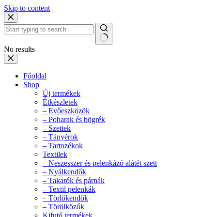
Skip to content
No results
Főoldal
Shop
Új termékek
Étkészletek
– Evőeszközök
– Poharak és bögrék
– Szettek
– Tányérok
– Tartozékok
Textilek
– Neszesszer és pelenkázó alátét szett
– Nyálkendők
– Takarók és párnák
– Textil pelenkák
– Törlőkendők
– Törölközők
Kifutó termékek