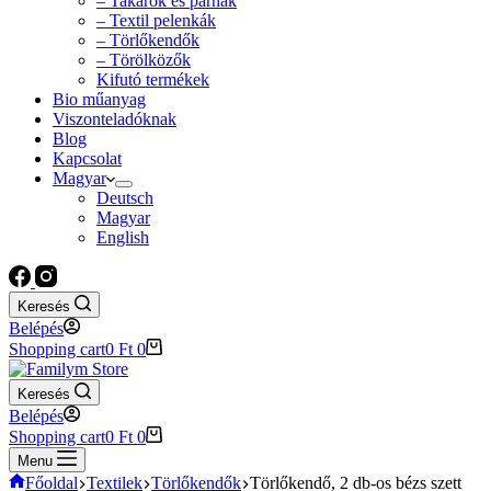
– Takarók és párnák
– Textil pelenkák
– Törlőkendők
– Törölközők
Kifutó termékek
Bio műanyag
Viszonteladóknak
Blog
Kapcsolat
Magyar
Deutsch
Magyar
English
Keresés
Belépés
Shopping cart
0
Ft
0
Keresés
Belépés
Shopping cart
0
Ft
0
Menu
Főoldal
Textilek
Törlőkendők
Törlőkendő, 2 db-os bézs szett