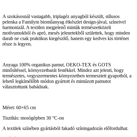
A szokásosnál vastagabb, triplagéz anyagból készült, stílusos
pelenka a Familym bioműanyag étkészlet design-jával, színeivel
harmonizál. A textilen megjelenő minták természetközeli
motívumokból és apró, mesés jelenetekből születtek, hogy minden
darab ne csak praktikus kiegészítő, hanem egy kedves kis történet
része is legyen.
Anyaga 100% organikus pamut, OEKO-TEX és GOTS
minősítéssel, környezetbarát festékkel. Mindez azt jelenti, hogy
természetes, vegyszermentes környezetben termesztett gyapotból, a
lehető legkímélőbb módon gyártott és mintázott pamutot
választottunk babádnak.
Méret: 60×65 cm
Tisztítás: mosógépben 30 °C-on
A textilek színében gyártásból fakadó színingadozás előfordulhat.