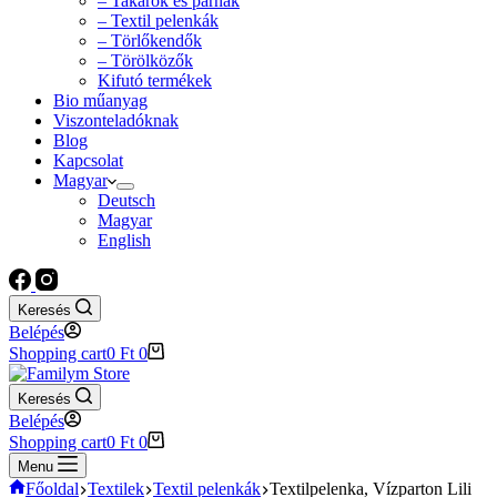
– Takarók és párnák
– Textil pelenkák
– Törlőkendők
– Törölközők
Kifutó termékek
Bio műanyag
Viszonteladóknak
Blog
Kapcsolat
Magyar
Deutsch
Magyar
English
Keresés
Belépés
Shopping cart
0
Ft
0
Keresés
Belépés
Shopping cart
0
Ft
0
Menu
Főoldal
Textilek
Textil pelenkák
Textilpelenka, Vízparton Lili