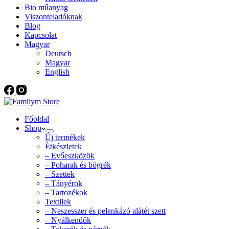
Bio műanyag
Viszonteladóknak
Blog
Kapcsolat
Magyar
Deutsch
Magyar
English
Főoldal
Shop
Új termékek
Étkészletek
– Evőeszközök
– Poharak és bögrék
– Szettek
– Tányérok
– Tartozékok
Textilek
– Neszesszer és pelenkázó alátét szett
– Nyálkendők