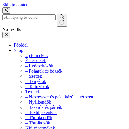
Skip to content
No results
Főoldal
Shop
Új termékek
Étkészletek
– Evőeszközök
– Poharak és bögrék
– Szettek
– Tányérok
– Tartozékok
Textilek
– Neszesszer és pelenkázó alátét szett
– Nyálkendők
– Takarók és párnák
– Textil pelenkák
– Törlőkendők
– Törölközők
Kifutó termékek