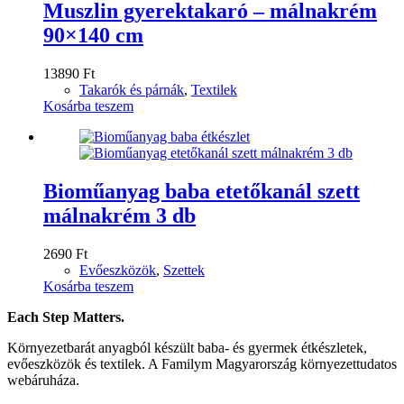
Muszlin gyerektakaró – málnakrém
90×140 cm
13890
Ft
Takarók és párnák
,
Textilek
Kosárba teszem
Bioműanyag baba etetőkanál szett
málnakrém 3 db
2690
Ft
Evőeszközök
,
Szettek
Kosárba teszem
Each Step Matters.
Környezetbarát anyagból készült baba- és gyermek étkészletek,
evőeszközök és textilek. A Familym Magyarország környezettudatos
webáruháza.