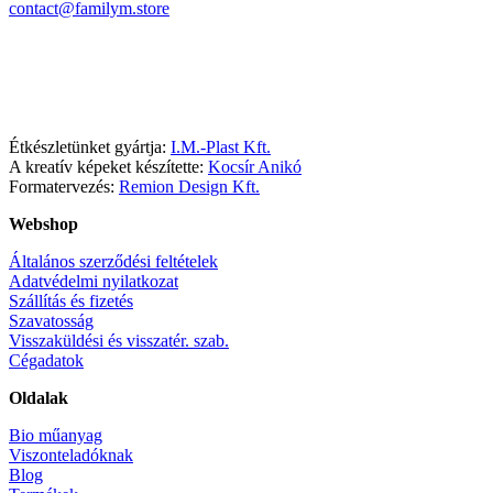
contact@familym.store
Facebook
Instagram
Étkészletünket gyártja:
I.M.-Plast Kft.
A kreatív képeket készítette:
Kocsír Anikó
Formatervezés:
Remion Design Kft.
Webshop
Általános szerződési feltételek
Adatvédelmi nyilatkozat
Szállítás és fizetés
Szavatosság
Visszaküldési és visszatér. szab.
Cégadatok
Oldalak
Bio műanyag
Viszonteladóknak
Blog