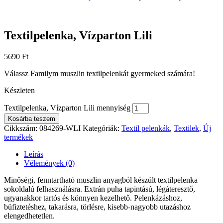
Textilpelenka, Vízparton Lili
5690
Ft
Válassz Familym muszlin textilpelenkát gyermeked számára!
Készleten
Textilpelenka, Vízparton Lili mennyiség
Kosárba teszem
Cikkszám:
084269-WLI
Kategóriák:
Textil pelenkák
,
Textilek
,
Új
termékek
Leírás
Vélemények (0)
Minőségi, fenntartható muszlin anyagból készült textilpelenka
sokoldalú felhasználásra. Extrán puha tapintású, légáteresztő,
ugyanakkor tartós és könnyen kezelhető. Pelenkázáshoz,
büfiztetéshez, takarásra, törlésre, kisebb-nagyobb utazáshoz
elengedhetetlen.