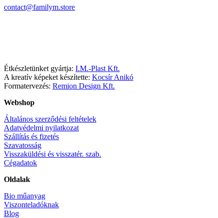
contact@familym.store
Facebook
Instagram
Étkészletünket gyártja:
I.M.-Plast Kft.
A kreatív képeket készítette:
Kocsír Anikó
Formatervezés:
Remion Design Kft.
Webshop
Általános szerződési feltételek
Adatvédelmi nyilatkozat
Szállítás és fizetés
Szavatosság
Visszaküldési és visszatér. szab.
Cégadatok
Oldalak
Bio műanyag
Viszonteladóknak
Blog