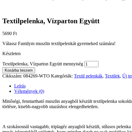
Textilpelenka, Vízparton Együtt
5690
Ft
Válassz Familym muszlin textilpelenkát gyermeked számára!
Készleten
Textilpelenka, Vízparton Együtt mennyiség
Kosárba teszem
Cikkszám:
084269-WTO
Kategóriák:
Textil pelenkák
,
Textilek
,
Új t
Leírás
Vélemények (0)
Minőségi, fenntartható muszlin anyagból készült textilpelenka sokolda
törlésre, kisebb-nagyobb utazáshoz elengedhetetlen.
A szokásosnál vastagabb, triplagéz anyagból készült, stílusos pelenk
mesés jelenetekből születtek, hogy minden darab ne csak praktikus kie