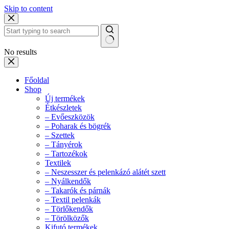
Skip to content
No results
Főoldal
Shop
Új termékek
Étkészletek
– Evőeszközök
– Poharak és bögrék
– Szettek
– Tányérok
– Tartozékok
Textilek
– Neszesszer és pelenkázó alátét szett
– Nyálkendők
– Takarók és párnák
– Textil pelenkák
– Törlőkendők
– Törölközők
Kifutó termékek