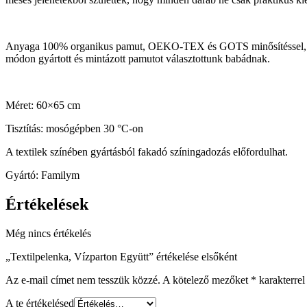
Anyaga 100% organikus pamut, OEKO-TEX és GOTS minősítéssel, körny
módon gyártott és mintázott pamutot választottunk babádnak.
Méret: 60×65 cm
Tisztítás: mosógépben 30 °C-on
A textilek színében gyártásból fakadó színingadozás előfordulhat.
Gyártó: Familym
Értékelések
Még nincs értékelés
„Textilpelenka, Vízparton Együtt” értékelése elsőként
Az e-mail címet nem tesszük közzé.
A kötelező mezőket
*
karakterrel 
A te értékelésed