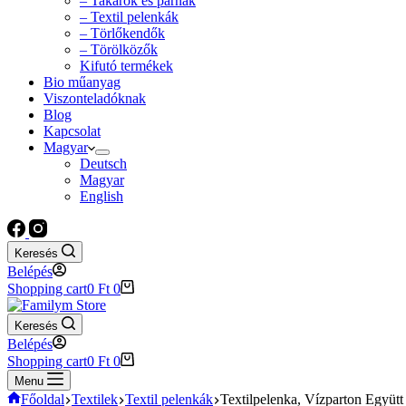
– Takarók és párnák
– Textil pelenkák
– Törlőkendők
– Törölközők
Kifutó termékek
Bio műanyag
Viszonteladóknak
Blog
Kapcsolat
Magyar
Deutsch
Magyar
English
Keresés
Belépés
Shopping cart
0
Ft
0
Keresés
Belépés
Shopping cart
0
Ft
0
Menu
Főoldal
Textilek
Textil pelenkák
Textilpelenka, Vízparton Együtt