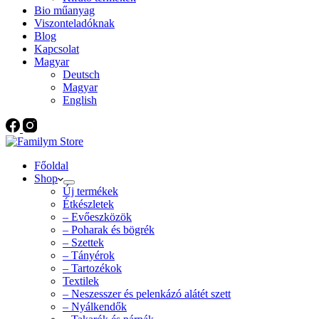
Bio műanyag
Viszonteladóknak
Blog
Kapcsolat
Magyar
Deutsch
Magyar
English
Főoldal
Shop
Új termékek
Étkészletek
– Evőeszközök
– Poharak és bögrék
– Szettek
– Tányérok
– Tartozékok
Textilek
– Neszesszer és pelenkázó alátét szett
– Nyálkendők