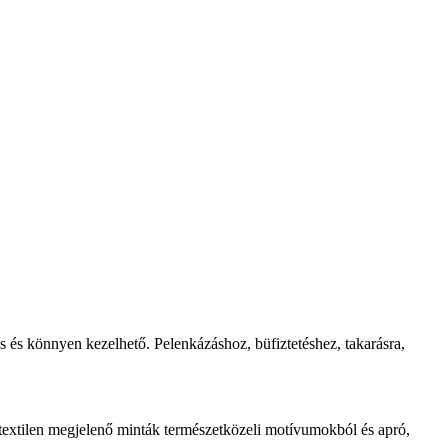
ós és könnyen kezelhető. Pelenkázáshoz, büfiztetéshez, takarásra,
 textilen megjelenő minták természetközeli motívumokból és apró,