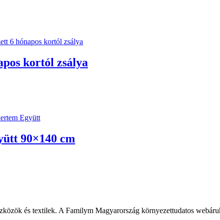
apos kortól zsálya
yütt 90×140 cm
szközök és textilek. A Familym Magyarország környezettudatos webáru