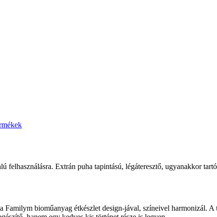
ermékek
lú felhasználásra. Extrán puha tapintású, légáteresztő, ugyanakkor tart
a a Familym bioműanyag étkészlet design-jával, színeivel harmonizál. A
gészítő, hanem egy kedves kis történet része is legyen.