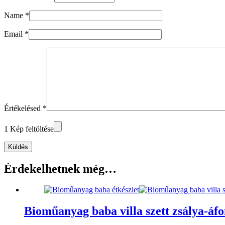
Name
*
Email
*
Értékelésed
*
1 Kép feltöltése
Küldés
Érdekelhetnek még…
Bioműanyag baba villa szett zsálya-áf