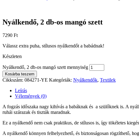
Nyálkendő, 2 db-os mangó szett
7290
Ft
Válassz extra puha, stílusos nyálkendőt a babádnak!
Készleten
Nyálkendő, 2 db-os mangó szett mennyiség
Kosárba teszem
Cikkszám:
084271-YE
Kategóriák:
Nyálkendők
,
Textilek
Leírás
Vélemények (0)
A fogzás időszaka nagy kihívás a babáknak és a szülőknek is. A nyálk
ruhái szárazak és tiszták maradnak.
Ez a nyálkendő nem csak praktikus, de stílusos is, így tökéletes kiegé
A nyálkendő könnyen felhelyezhető, és biztonságosan rögzíthető, hog