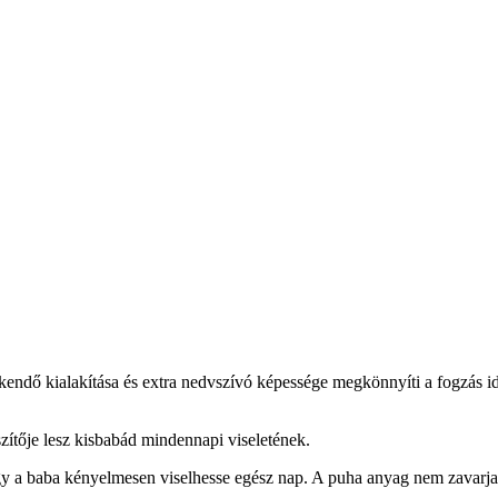
endő kialakítása és extra nedvszívó képessége megkönnyíti a fogzás idő
szítője lesz kisbabád mindennapi viseletének.
y a baba kényelmesen viselhesse egész nap. A puha anyag nem zavarja 