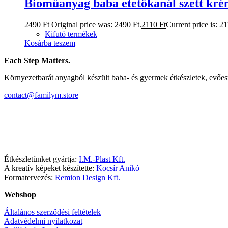
Bioműanyag baba etetőkanál szett kr
2490
Ft
Original price was: 2490 Ft.
2110
Ft
Current price is: 21
Kifutó termékek
Kosárba teszem
Each Step Matters.
Környezetbarát anyagból készült baba- és gyermek étkészletek, evőe
contact@familym.store
Facebook
Instagram
Étkészletünket gyártja:
I.M.-Plast Kft.
A kreatív képeket készítette:
Kocsír Anikó
Formatervezés:
Remion Design Kft.
Webshop
Általános szerződési feltételek
Adatvédelmi nyilatkozat