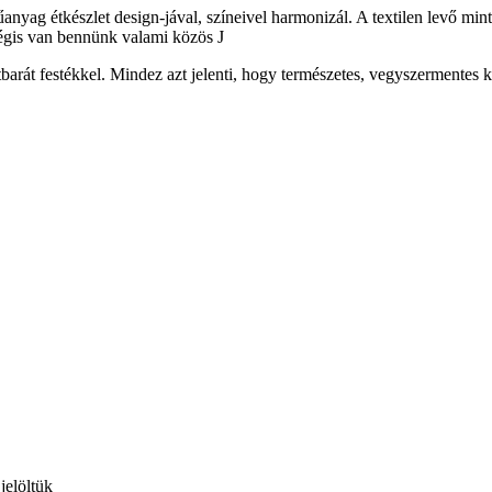
yag étkészlet design-jával, színeivel harmonizál. A textilen levő mintá
égis van bennünk valami közös J
t festékkel. Mindez azt jelenti, hogy természetes, vegyszermentes k
jelöltük