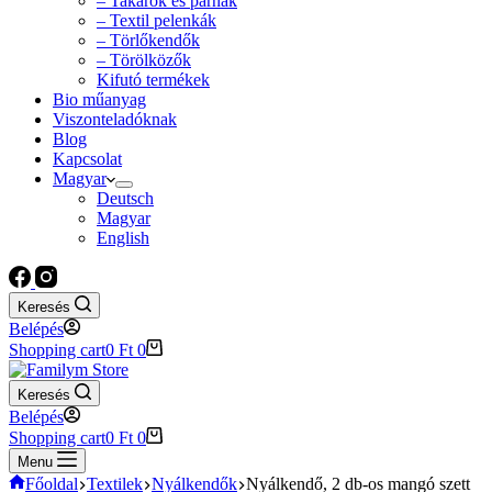
– Takarók és párnák
– Textil pelenkák
– Törlőkendők
– Törölközők
Kifutó termékek
Bio műanyag
Viszonteladóknak
Blog
Kapcsolat
Magyar
Deutsch
Magyar
English
Keresés
Belépés
Shopping cart
0
Ft
0
Keresés
Belépés
Shopping cart
0
Ft
0
Menu
Főoldal
Textilek
Nyálkendők
Nyálkendő, 2 db-os mangó szett