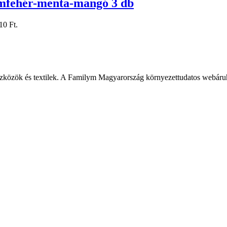
émfehér-menta-mangó 3 db
10 Ft.
szközök és textilek. A Familym Magyarország környezettudatos webáru