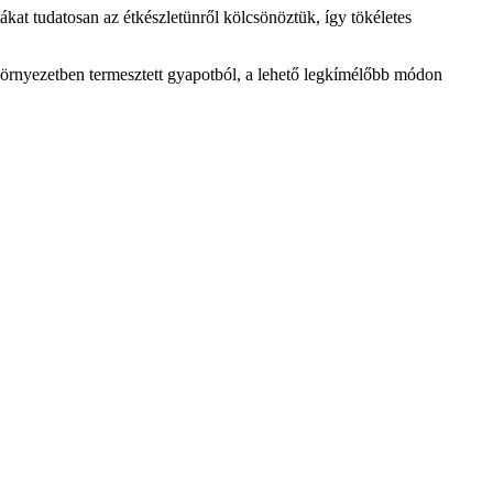
kat tudatosan az étkészletünről kölcsönöztük, így tökéletes
örnyezetben termesztett gyapotból, a lehető legkímélőbb módon