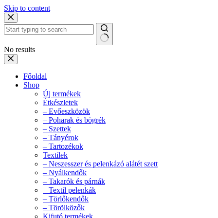
Skip to content
No results
Főoldal
Shop
Új termékek
Étkészletek
– Evőeszközök
– Poharak és bögrék
– Szettek
– Tányérok
– Tartozékok
Textilek
– Neszesszer és pelenkázó alátét szett
– Nyálkendők
– Takarók és párnák
– Textil pelenkák
– Törlőkendők
– Törölközők
Kifutó termékek