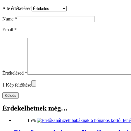
A te értékelésed
Name
*
Email
*
Értékelésed
*
1 Kép feltöltése
Küldés
Érdekelhetnek még…
-15%