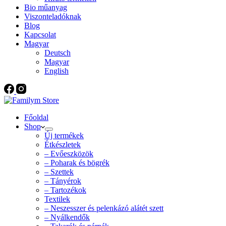
Bio műanyag
Viszonteladóknak
Blog
Kapcsolat
Magyar
Deutsch
Magyar
English
Főoldal
Shop
Új termékek
Étkészletek
– Evőeszközök
– Poharak és bögrék
– Szettek
– Tányérok
– Tartozékok
Textilek
– Neszesszer és pelenkázó alátét szett
– Nyálkendők