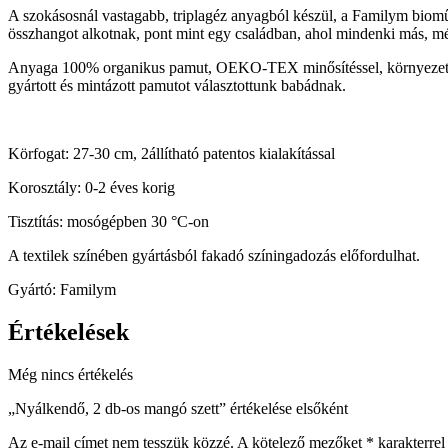
A szokásosnál vastagabb, triplagéz anyagból készül, a Familym bioműan
összhangot alkotnak, pont mint egy családban, ahol mindenki más, m
Anyaga 100% organikus pamut, OEKO-TEX minősítéssel, környezetbará
gyártott és mintázott pamutot választottunk babádnak.
Körfogat: 27-30 cm, 2állítható patentos kialakítással
Korosztály: 0-2 éves korig
Tisztítás: mosógépben 30 °C-on
A textilek színében gyártásból fakadó színingadozás előfordulhat.
Gyártó: Familym
Értékelések
Még nincs értékelés
„Nyálkendő, 2 db-os mangó szett” értékelése elsőként
Az e-mail címet nem tesszük közzé.
A kötelező mezőket
*
karakterrel 