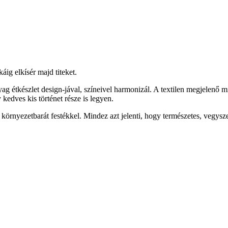
ig elkísér majd titeket.
g étkészlet design-jával, színeivel harmonizál. A textilen megjelenő 
kedves kis történet része is legyen.
ezetbarát festékkel. Mindez azt jelenti, hogy természetes, vegyszer