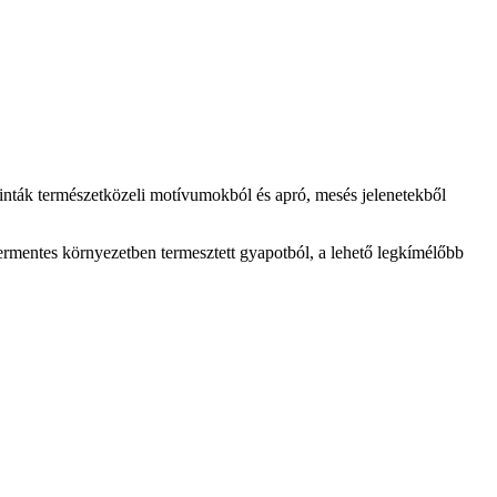
minták természetközeli motívumokból és apró, mesés jelenetekből
mentes környezetben termesztett gyapotból, a lehető legkímélőbb