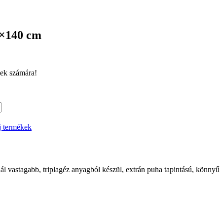
0×140 cm
bek számára!
j termékek
 vastagabb, triplagéz anyagból készül, extrán puha tapintású, könnyű é