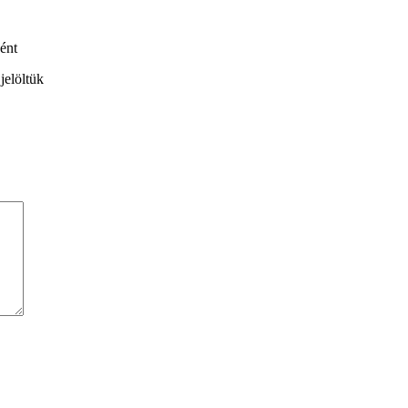
ént
jelöltük