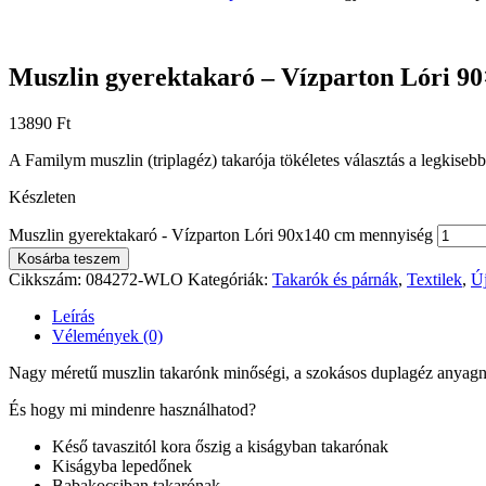
Muszlin gyerektakaró – Vízparton Lóri 9
13890
Ft
A Familym muszlin (triplagéz) takarója tökéletes választás a legkiseb
Készleten
Muszlin gyerektakaró - Vízparton Lóri 90x140 cm mennyiség
Kosárba teszem
Cikkszám:
084272-WLO
Kategóriák:
Takarók és párnák
,
Textilek
,
Ú
Leírás
Vélemények (0)
Nagy méretű muszlin takarónk minőségi, a szokásos duplagéz anyagnál
És hogy mi mindenre használhatod?
Késő tavaszitól kora őszig a kiságyban takarónak
Kiságyba lepedőnek
Babakocsiban takarónak