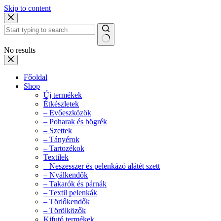
Skip to content
No results
Főoldal
Shop
Új termékek
Étkészletek
– Evőeszközök
– Poharak és bögrék
– Szettek
– Tányérok
– Tartozékok
Textilek
– Neszesszer és pelenkázó alátét szett
– Nyálkendők
– Takarók és párnák
– Textil pelenkák
– Törlőkendők
– Törölközők
Kifutó termékek