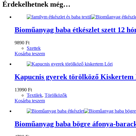
Érdekelhetnek még…
Bioműanyag baba étkészlet szett 12 hó
9890
Ft
Szettek
Kosárba teszem
Kapucnis gyerek törölköző Kiskertem 
13990
Ft
Textilek
,
Törölközők
Kosárba teszem
Bioműanyag baba bögre áfonya-barac