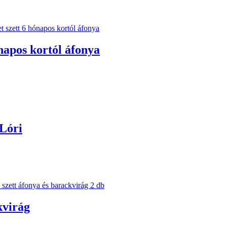
napos kortól áfonya
Lóri
kvirág