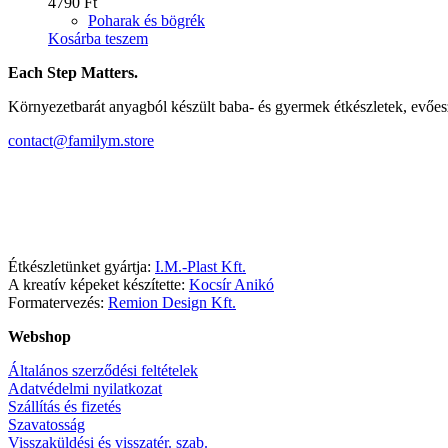
4790
Ft
Poharak és bögrék
Kosárba teszem
Each Step Matters.
Környezetbarát anyagból készült baba- és gyermek étkészletek, evőe
contact@familym.store
Facebook
Instagram
Étkészletünket gyártja:
I.M.-Plast Kft.
A kreatív képeket készítette:
Kocsír Anikó
Formatervezés:
Remion Design Kft.
Webshop
Általános szerződési feltételek
Adatvédelmi nyilatkozat
Szállítás és fizetés
Szavatosság
Visszaküldési és visszatér. szab.