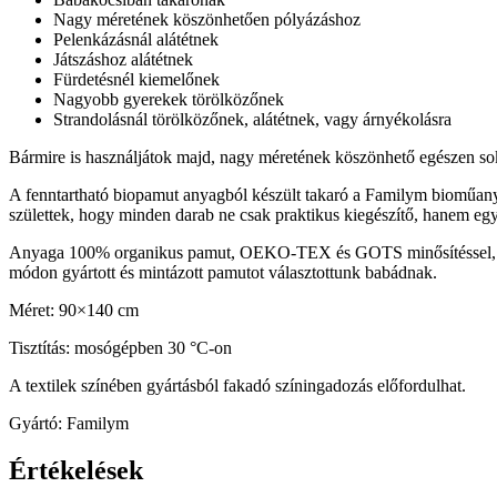
Nagy méretének köszönhetően pólyázáshoz
Pelenkázásnál alátétnek
Játszáshoz alátétnek
Fürdetésnél kiemelőnek
Nagyobb gyerekek törölközőnek
Strandolásnál törölközőnek, alátétnek, vagy árnyékolásra
Bármire is használjátok majd, nagy méretének köszönhető egészen soká
A fenntartható biopamut anyagból készült takaró a Familym bioműanya
születtek, hogy minden darab ne csak praktikus kiegészítő, hanem egy 
Anyaga 100% organikus pamut, OEKO-TEX és GOTS minősítéssel, körny
módon gyártott és mintázott pamutot választottunk babádnak.
Méret: 90×140 cm
Tisztítás: mosógépben 30 °C-on
A textilek színében gyártásból fakadó színingadozás előfordulhat.
Gyártó: Familym
Értékelések