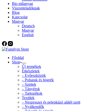
Bio műanyag
Viszonteladóknak
Blog
Kapcsolat
Magyar
Deutsch
Magyar
English
Főoldal
Shop
Új termékek
Étkészletek
– Evőeszközök
– Poharak és bögrék
– Szettek
– Tányérok
– Tartozékok
Textilek
– Neszesszer és pelenkázó alátét szett
– Nyálkendők