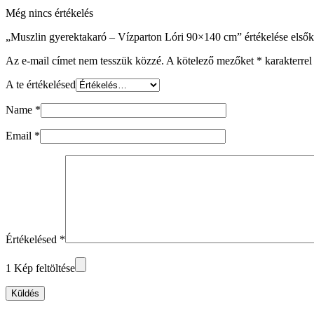
Még nincs értékelés
„Muszlin gyerektakaró – Vízparton Lóri 90×140 cm” értékelése elsők
Az e-mail címet nem tesszük közzé.
A kötelező mezőket
*
karakterrel 
A te értékelésed
Name
*
Email
*
Értékelésed
*
1 Kép feltöltése
Küldés