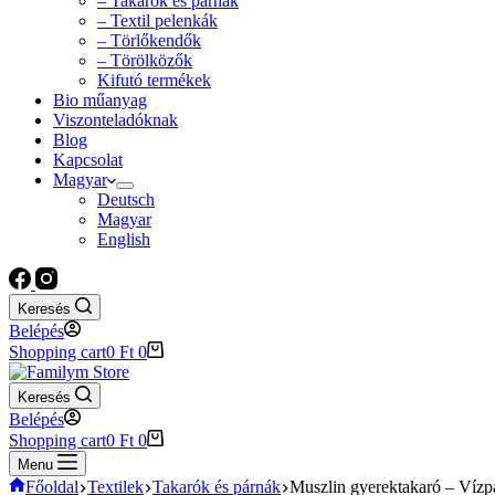
– Takarók és párnák
– Textil pelenkák
– Törlőkendők
– Törölközők
Kifutó termékek
Bio műanyag
Viszonteladóknak
Blog
Kapcsolat
Magyar
Deutsch
Magyar
English
Keresés
Belépés
Shopping cart
0
Ft
0
Keresés
Belépés
Shopping cart
0
Ft
0
Menu
Főoldal
Textilek
Takarók és párnák
Muszlin gyerektakaró – Vízp