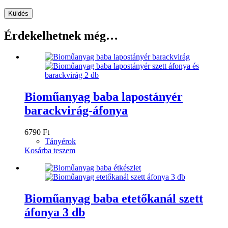
Küldés
Érdekelhetnek még…
Bioműanyag baba lapostányér
barackvirág-áfonya
6790
Ft
Tányérok
Kosárba teszem
Bioműanyag baba etetőkanál szett
áfonya 3 db