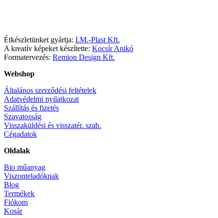
Facebook
Instagram
Étkészletünket gyártja:
I.M.-Plast Kft.
A kreatív képeket készítette:
Kocsír Anikó
Formatervezés:
Remion Design Kft.
Webshop
Általános szerződési feltételek
Adatvédelmi nyilatkozat
Szállítás és fizetés
Szavatosság
Visszaküldési és visszatér. szab.
Cégadatok
Oldalak
Bio műanyag
Viszonteladóknak
Blog
Termékek
Fiókom
Kosár