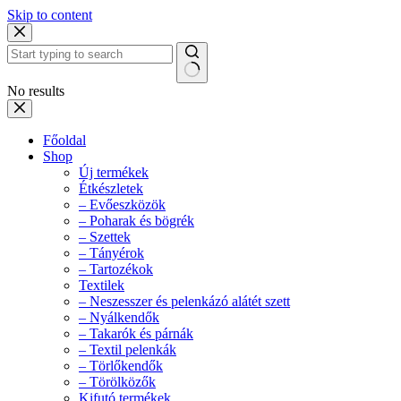
Skip to content
No results
Főoldal
Shop
Új termékek
Étkészletek
– Evőeszközök
– Poharak és bögrék
– Szettek
– Tányérok
– Tartozékok
Textilek
– Neszesszer és pelenkázó alátét szett
– Nyálkendők
– Takarók és párnák
– Textil pelenkák
– Törlőkendők
– Törölközők
Kifutó termékek