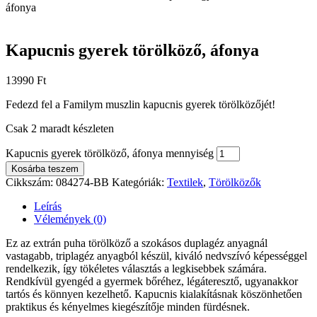
áfonya
Kapucnis gyerek törölköző, áfonya
13990
Ft
Fedezd fel a Familym muszlin kapucnis gyerek törölközőjét!
Csak 2 maradt készleten
Kapucnis gyerek törölköző, áfonya mennyiség
Kosárba teszem
Cikkszám:
084274-BB
Kategóriák:
Textilek
,
Törölközők
Leírás
Vélemények (0)
Ez az extrán puha törölköző a szokásos duplagéz anyagnál
vastagabb, triplagéz anyagból készül, kiváló nedvszívó képességgel
rendelkezik, így tökéletes választás a legkisebbek számára.
Rendkívül gyengéd a gyermek bőréhez, légáteresztő, ugyanakkor
tartós és könnyen kezelhető. Kapucnis kialakításnak köszönhetően
praktikus és kényelmes kiegészítője minden fürdésnek.