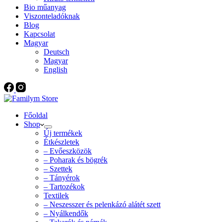
Bio műanyag
Viszonteladóknak
Blog
Kapcsolat
Magyar
Deutsch
Magyar
English
Főoldal
Shop
Új termékek
Étkészletek
– Evőeszközök
– Poharak és bögrék
– Szettek
– Tányérok
– Tartozékok
Textilek
– Neszesszer és pelenkázó alátét szett
– Nyálkendők