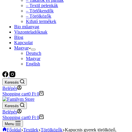
– Takarók és párnák
– Textil pelenkák
– Törlőkendők
– Törölközők
Kifutó termékek
Bio műanyag
Viszonteladóknak
Blog
Kapcsolat
Magyar
Deutsch
Magyar
English
Keresés
Belépés
Shopping cart
0
Ft
0
Keresés
Belépés
Shopping cart
0
Ft
0
Menu
Főoldal
Textilek
Törölközők
Kapucnis gyerek törölköző,