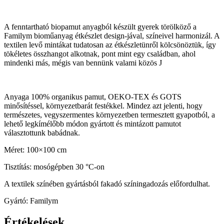
A fenntartható biopamut anyagból készült gyerek törölköző a
Familym bioműanyag étkészlet design-jával, színeivel harmonizál. A
textilen levő mintákat tudatosan az étkészletünről kölcsönöztük, így
tökéletes összhangot alkotnak, pont mint egy családban, ahol
mindenki más, mégis van bennünk valami közös J
Anyaga 100% organikus pamut, OEKO-TEX és GOTS
minősítéssel, környezetbarát festékkel. Mindez azt jelenti, hogy
természetes, vegyszermentes környezetben termesztett gyapotból, a
lehető legkímélőbb módon gyártott és mintázott pamutot
választottunk babádnak.
Méret: 100×100 cm
Tisztítás: mosógépben 30 °C-on
A textilek színében gyártásból fakadó színingadozás előfordulhat.
Gyártó: Familym
Értékelések