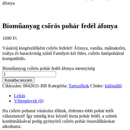
áfonya
Bioműanyag csőrös pohár fedél áfonya
1690
Ft
Vásárolj kiegészítőként csőrös fedelet! Áfonya, vanília, málnakrém,
zsálya és barackvirág színű Familym két füles, csőrös itatópohárral
kompatibilis.
Bioműanyag csőrös pohár fedél áfonya mennyiség
Kosárba teszem
Cikkszám:
0842631-BB
Kategória:
Tartozékok
Címke:
különálló
Leírás
Vélemények (0)
Ha csőrös poharat vásárolsz tőlünk, érdemes több pohár tetőt
választanod! Így mindig lesz kéznél tiszta pohár fedél, a színek
kombinálásával pedig gyönyörű csőrös pohár összeállításokat
alkothatsz.