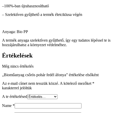
–100%-ban újrahasznosítható
– Szelektíven gyűjthető a termék életciklusa végén
Anyaga: Bio PP
A termék anyaga szelektíven gyűjthető, így egy tudatos lépéssel te is
hozzájárulhatsz a környezet védelméhez.
Értékelések
Még nincs értékelés
„Bioműanyag csőrös pohár fedél áfonya” értékelése elsőként
Az e-mail címet nem tesszük közzé.
A kötelező mezőket
*
karakterrel jelöltük
A te értékelésed
Name
*