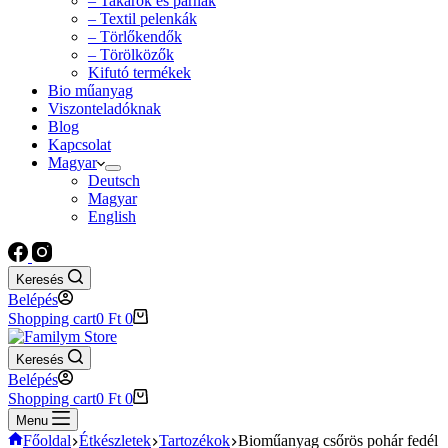
– Takarók és párnák
– Textil pelenkák
– Törlőkendők
– Törölközők
Kifutó termékek
Bio műanyag
Viszonteladóknak
Blog
Kapcsolat
Magyar
Deutsch
Magyar
English
Keresés
Belépés
Shopping cart
0
Ft
0
Keresés
Belépés
Shopping cart
0
Ft
0
Menu
Főoldal
Étkészletek
Tartozékok
Bioműanyag csőrös pohár fedél