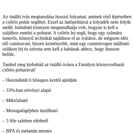
Az önálló ivás megtanulása hosszú folyamat, aminek első lépéseiben
a csőrös pohár segíthet. Ezzel az itatópohárral a folyadék nem folyik
mellé, kisbabád könnyen megtanulhatja vele, hogyan is kell a
szájához emelni a poharat. A csőrös fej segít, hogy egy számára
ismerős, könnyű technikát sajátítson el az iváshoz, de mégsem idéz
elő cumizavart, hiszen keményebb, mint egy cumisüvegen található
szilikon fej és szívnia sem kell a babának ahhoz, hogy ihasson
belőle.
Tanítsd meg kisbabád az önálló ivásra a Familym környezetbarát
csőrös poharával!
– Használatát 6 hónapos kortól ajánljuk
– 33%-ban növényi alapú
– Mikrózható
– Mosogatógépben tisztítható
– 5 féle színben elérhető
– BPA és melamin mentes