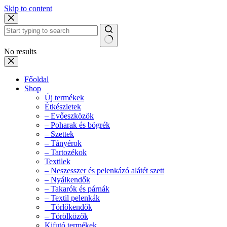
Skip to content
No results
Főoldal
Shop
Új termékek
Étkészletek
– Evőeszközök
– Poharak és bögrék
– Szettek
– Tányérok
– Tartozékok
Textilek
– Neszesszer és pelenkázó alátét szett
– Nyálkendők
– Takarók és párnák
– Textil pelenkák
– Törlőkendők
– Törölközők
Kifutó termékek