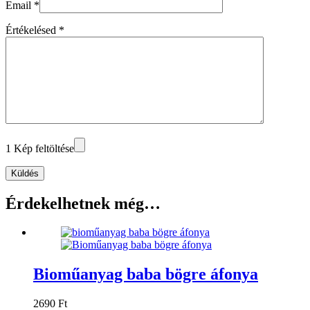
Email
*
Értékelésed
*
1 Kép feltöltése
Küldés
Érdekelhetnek még…
Bioműanyag baba bögre áfonya
2690
Ft