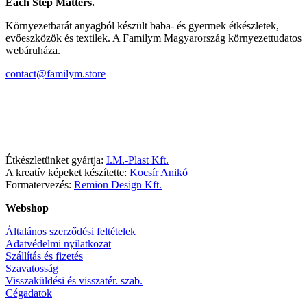
Each Step Matters.
Környezetbarát anyagból készült baba- és gyermek étkészletek,
evőeszközök és textilek. A Familym Magyarország környezettudatos
webáruháza.
contact@familym.store
Facebook
Instagram
Étkészletünket gyártja:
I.M.-Plast Kft.
A kreatív képeket készítette:
Kocsír Anikó
Formatervezés:
Remion Design Kft.
Webshop
Általános szerződési feltételek
Adatvédelmi nyilatkozat
Szállítás és fizetés
Szavatosság
Visszaküldési és visszatér. szab.
Cégadatok