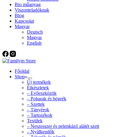
Bio műanyag
Viszonteladóknak
Blog
Kapcsolat
Magyar
Deutsch
Magyar
English
Főoldal
Shop
Új termékek
Étkészletek
– Evőeszközök
– Poharak és bögrék
– Szettek
– Tányérok
– Tartozékok
Textilek
– Neszesszer és pelenkázó alátét szett
– Nyálkendők