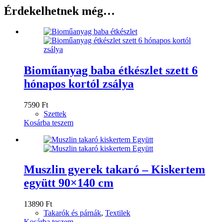
Érdekelhetnek még…
Bioműanyag baba étkészlet szett 6
hónapos kortól zsálya
7590
Ft
Szettek
Kosárba teszem
Muszlin gyerek takaró – Kiskertem
együtt 90×140 cm
13890
Ft
Takarók és párnák
,
Textilek
Kosárba teszem