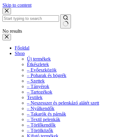
Skip to content
No results
Főoldal
Shop
Új termékek
Étkészletek
– Evőeszközök
– Poharak és bögrék
– Szettek
– Tányérok
– Tartozékok
Textilek
– Neszesszer és pelenkázó alátét szett
– Nyálkendők
– Takarók és párnák
– Textil pelenkák
– Törlőkendők
– Törölközők
Kifutó termékek