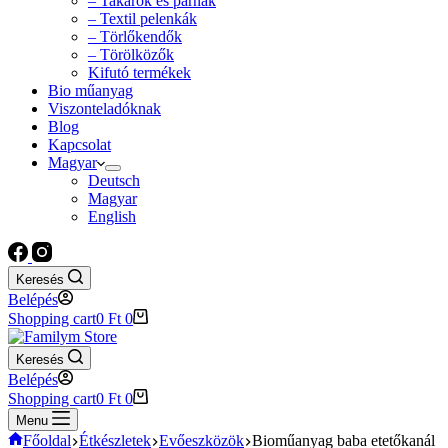
– Takarók és párnák
– Textil pelenkák
– Törlőkendők
– Törölközők
Kifutó termékek
Bio műanyag
Viszonteladóknak
Blog
Kapcsolat
Magyar
Deutsch
Magyar
English
Keresés
Belépés
Shopping cart
0
Ft
0
Keresés
Belépés
Shopping cart
0
Ft
0
Menu
Főoldal
Étkészletek
Evőeszközök
Bioműanyag baba etetőkanál