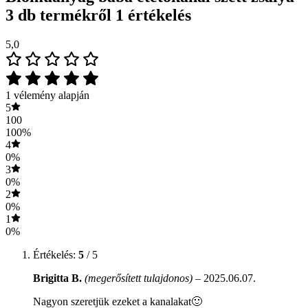
3 db
termékről 1 értékelés
5,0
1 vélemény alapján
5
100
100%
4
0%
3
0%
2
0%
1
0%
Értékelés:
5
/ 5
Brigitta B.
(megerősített tulajdonos)
–
2025.06.07.
Nagyon szeretjük ezeket a kanalakat🙂