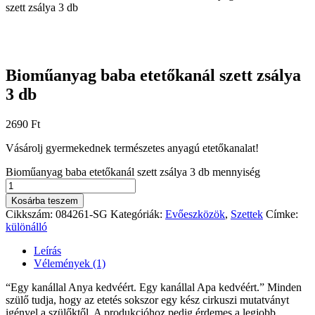
szett zsálya 3 db
Bioműanyag baba etetőkanál szett zsálya
3 db
2690
Ft
Vásárolj gyermekednek természetes anyagú etetőkanalat!
Bioműanyag baba etetőkanál szett zsálya 3 db mennyiség
Kosárba teszem
Cikkszám:
084261-SG
Kategóriák:
Evőeszközök
,
Szettek
Címke:
különálló
Leírás
Vélemények (1)
“Egy kanállal Anya kedvéért. Egy kanállal Apa kedvéért.” Minden
szülő tudja, hogy az etetés sokszor egy kész cirkuszi mutatványt
igényel a szülőktől. A produkcióhoz pedig érdemes a legjobb