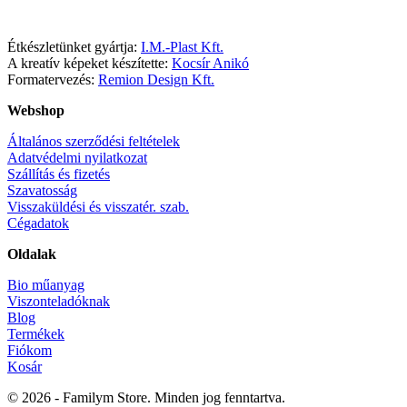
Étkészletünket gyártja:
I.M.-Plast Kft.
A kreatív képeket készítette:
Kocsír Anikó
Formatervezés:
Remion Design Kft.
Webshop
Általános szerződési feltételek
Adatvédelmi nyilatkozat
Szállítás és fizetés
Szavatosság
Visszaküldési és visszatér. szab.
Cégadatok
Oldalak
Bio műanyag
Viszonteladóknak
Blog
Termékek
Fiókom
Kosár
© 2026 - Familym Store. Minden jog fenntartva.