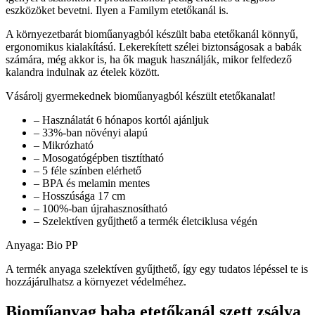
eszközöket bevetni. Ilyen a Familym etetőkanál is.
A környezetbarát bioműanyagból készült baba etetőkanál könnyű,
ergonomikus kialakítású. Lekerekített szélei biztonságosak a babák
számára, még akkor is, ha ők maguk használják, mikor felfedező
kalandra indulnak az ételek között.
Vásárolj gyermekednek bioműanyagból készült etetőkanalat!
– Használatát 6 hónapos kortól ajánljuk
– 33%-ban növényi alapú
– Mikrózható
– Mosogatógépben tisztítható
– 5 féle színben elérhető
– BPA és melamin mentes
– Hosszúsága 17 cm
– 100%-ban újrahasznosítható
– Szelektíven gyűjthető a termék életciklusa végén
Anyaga: Bio PP
A termék anyaga szelektíven gyűjthető, így egy tudatos lépéssel te is
hozzájárulhatsz a környezet védelméhez.
Bioműanyag baba etetőkanál szett zsálya