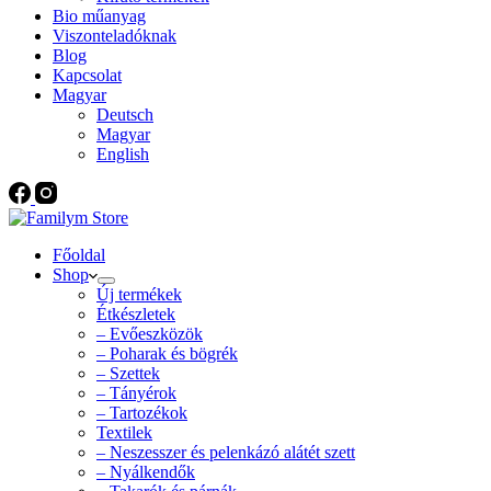
Bio műanyag
Viszonteladóknak
Blog
Kapcsolat
Magyar
Deutsch
Magyar
English
Főoldal
Shop
Új termékek
Étkészletek
– Evőeszközök
– Poharak és bögrék
– Szettek
– Tányérok
– Tartozékok
Textilek
– Neszesszer és pelenkázó alátét szett
– Nyálkendők