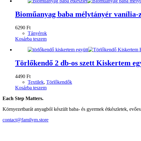
Bioműanyag baba mélytányér vanília-z
6290
Ft
Tányérok
Kosárba teszem
Törlőkendő 2 db-os szett Kiskertem eg
4490
Ft
Textilek
,
Törlőkendők
Kosárba teszem
Each Step Matters.
Környezetbarát anyagból készült baba- és gyermek étkészletek, evőe
contact@familym.store
Facebook
Instagram