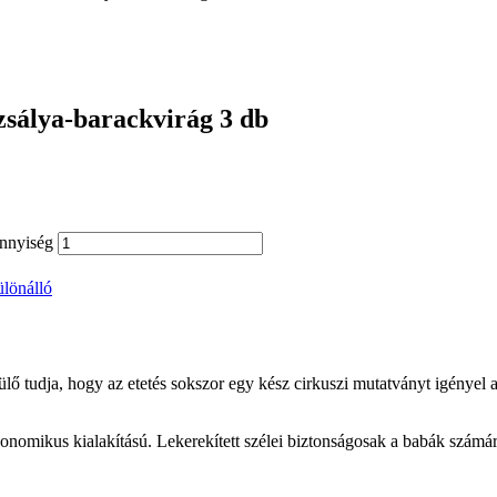
zsálya-barackvirág 3 db
ennyiség
ülönálló
lő tudja, hogy az etetés sokszor egy kész cirkuszi mutatványt igényel
nomikus kialakítású. Lekerekített szélei biztonságosak a babák számár