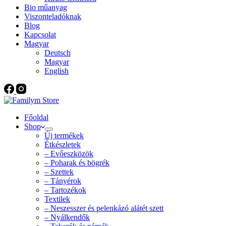
Bio műanyag
Viszonteladóknak
Blog
Kapcsolat
Magyar
Deutsch
Magyar
English
Főoldal
Shop
Új termékek
Étkészletek
– Evőeszközök
– Poharak és bögrék
– Szettek
– Tányérok
– Tartozékok
Textilek
– Neszesszer és pelenkázó alátét szett
– Nyálkendők