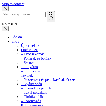
Skip to content
No results
Főoldal
Shop
Új termékek
Étkészletek
– Evőeszközök
– Poharak és bögrék
– Szettek
– Tányérok
– Tartozékok
Textilek
– Neszesszer és pelenkázó alátét szett
– Nyálkendők
– Takarók és párnák
– Textil pelenkák
– Törlőkendők
– Törölközők
Kifutó termékek