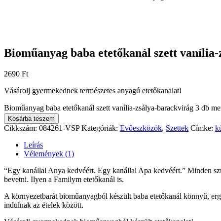
Bioműanyag baba etetőkanál szett vanília-
2690
Ft
Vásárolj gyermekednek természetes anyagú etetőkanalat!
Bioműanyag baba etetőkanál szett vanília-zsálya-barackvirág 3 db m
Kosárba teszem
Cikkszám:
084261-VSP
Kategóriák:
Evőeszközök
,
Szettek
Címke:
k
Leírás
Vélemények (1)
“Egy kanállal Anya kedvéért. Egy kanállal Apa kedvéért.” Minden szü
bevetni. Ilyen a Familym etetőkanál is.
A környezetbarát bioműanyagból készült baba etetőkanál könnyű, ergo
indulnak az ételek között.