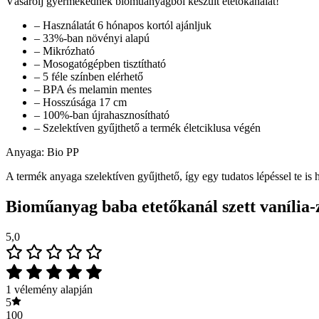
Vásárolj gyermekednek bioműanyagból készült etetőkanalat!
– Használatát 6 hónapos kortól ajánljuk
– 33%-ban növényi alapú
– Mikrózható
– Mosogatógépben tisztítható
– 5 féle színben elérhető
– BPA és melamin mentes
– Hosszúsága 17 cm
– 100%-ban újrahasznosítható
– Szelektíven gyűjthető a termék életciklusa végén
Anyaga: Bio PP
A termék anyaga szelektíven gyűjthető, így egy tudatos lépéssel te is
Bioműanyag baba etetőkanál szett vanília-
5,0
1 vélemény alapján
5
100