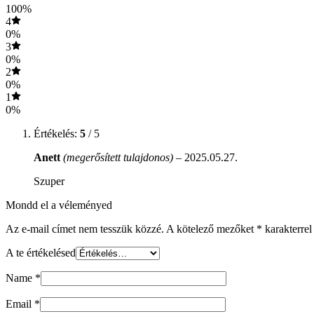
100%
4
0%
3
0%
2
0%
1
0%
Értékelés:
5
/ 5
Anett
(megerősített tulajdonos)
–
2025.05.27.
Szuper
Mondd el a véleményed
Az e-mail címet nem tesszük közzé.
A kötelező mezőket
*
karakterrel 
A te értékelésed
Name
*
Email
*