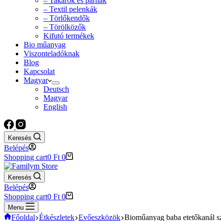
– Takarók és párnák
– Textil pelenkák
– Törlőkendők
– Törölközők
Kifutó termékek
Bio műanyag
Viszonteladóknak
Blog
Kapcsolat
Magyar
Deutsch
Magyar
English
Keresés
Belépés
Shopping cart
0
Ft
0
Keresés
Belépés
Shopping cart
0
Ft
0
Menu
Főoldal
Étkészletek
Evőeszközök
Bioműanyag baba etetőkanál sze