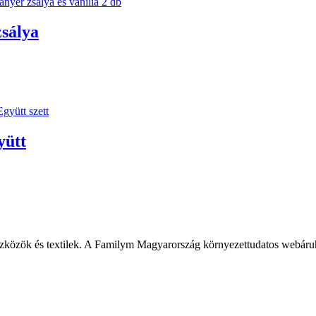
sálya
yütt
szközök és textilek. A Familym Magyarország környezettudatos webáru