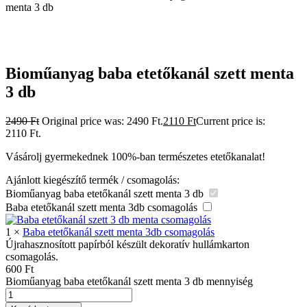
menta 3 db
Bioműanyag baba etetőkanál szett menta
3 db
2490
Ft
Original price was: 2490 Ft.
2110
Ft
Current price is:
2110 Ft.
Vásárolj gyermekednek 100%-ban természetes etetőkanalat!
Ajánlott kiegészítő termék / csomagolás:
Bioműanyag baba etetőkanál szett menta 3 db
Baba etetőkanál szett menta 3db csomagolás
1
×
Baba etetőkanál szett menta 3db csomagolás
Újrahasznosított papírból készült dekoratív hullámkarton
csomagolás.
600
Ft
Bioműanyag baba etetőkanál szett menta 3 db mennyiség