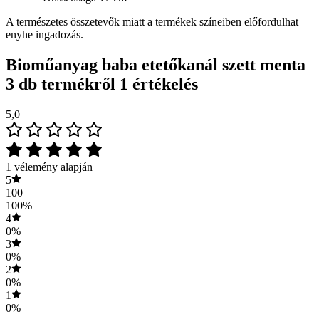
A természetes összetevők miatt a termékek színeiben előfordulhat
enyhe ingadozás.
Bioműanyag baba etetőkanál szett menta
3 db
termékről 1 értékelés
5,0
1 vélemény alapján
5
100
100%
4
0%
3
0%
2
0%
1
0%