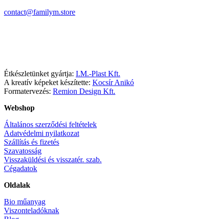
contact@familym.store
Facebook
Instagram
Étkészletünket gyártja:
I.M.-Plast Kft.
A kreatív képeket készítette:
Kocsír Anikó
Formatervezés:
Remion Design Kft.
Webshop
Általános szerződési feltételek
Adatvédelmi nyilatkozat
Szállítás és fizetés
Szavatosság
Visszaküldési és visszatér. szab.
Cégadatok
Oldalak
Bio műanyag
Viszonteladóknak