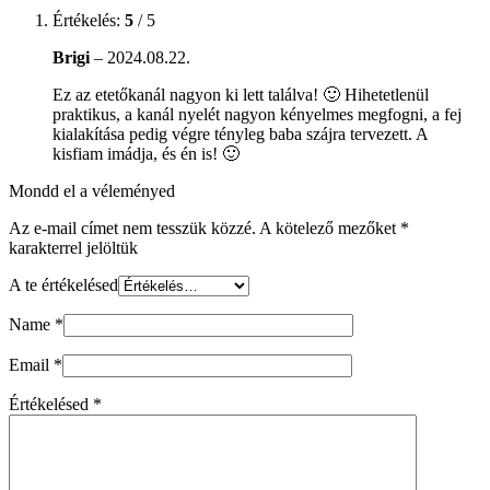
Értékelés:
5
/ 5
Brigi
–
2024.08.22.
Ez az etetőkanál nagyon ki lett találva! 🙂 Hihetetlenül
praktikus, a kanál nyelét nagyon kényelmes megfogni, a fej
kialakítása pedig végre tényleg baba szájra tervezett. A
kisfiam imádja, és én is! 🙂
Mondd el a véleményed
Az e-mail címet nem tesszük közzé.
A kötelező mezőket
*
karakterrel jelöltük
A te értékelésed
Name
*
Email
*
Értékelésed
*