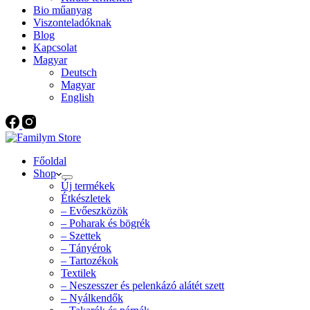
Bio műanyag
Viszonteladóknak
Blog
Kapcsolat
Magyar
Deutsch
Magyar
English
Főoldal
Shop
Új termékek
Étkészletek
– Evőeszközök
– Poharak és bögrék
– Szettek
– Tányérok
– Tartozékok
Textilek
– Neszesszer és pelenkázó alátét szett
– Nyálkendők