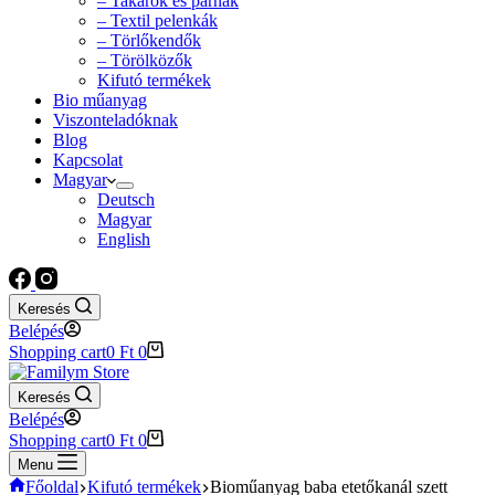
– Takarók és párnák
– Textil pelenkák
– Törlőkendők
– Törölközők
Kifutó termékek
Bio műanyag
Viszonteladóknak
Blog
Kapcsolat
Magyar
Deutsch
Magyar
English
Keresés
Belépés
Shopping cart
0
Ft
0
Keresés
Belépés
Shopping cart
0
Ft
0
Menu
Főoldal
Kifutó termékek
Bioműanyag baba etetőkanál szett