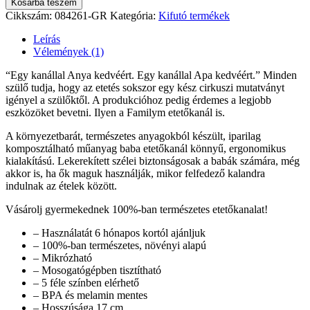
Kosárba teszem
Cikkszám:
084261-GR
Kategória:
Kifutó termékek
Leírás
Vélemények (1)
“Egy kanállal Anya kedvéért. Egy kanállal Apa kedvéért.” Minden
szülő tudja, hogy az etetés sokszor egy kész cirkuszi mutatványt
igényel a szülőktől. A produkcióhoz pedig érdemes a legjobb
eszközöket bevetni. Ilyen a Familym etetőkanál is.
A környezetbarát, természetes anyagokból készült, iparilag
komposztálható műanyag baba etetőkanál könnyű, ergonomikus
kialakítású. Lekerekített szélei biztonságosak a babák számára, még
akkor is, ha ők maguk használják, mikor felfedező kalandra
indulnak az ételek között.
Vásárolj gyermekednek 100%-ban természetes etetőkanalat!
– Használatát 6 hónapos kortól ajánljuk
– 100%-ban természetes, növényi alapú
– Mikrózható
– Mosogatógépben tisztítható
– 5 féle színben elérhető
– BPA és melamin mentes
– Hosszúsága 17 cm