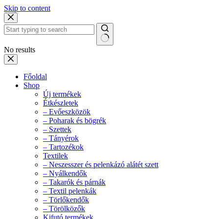
Skip to content
No results
Főoldal
Shop
Új termékek
Étkészletek
– Evőeszközök
– Poharak és bögrék
– Szettek
– Tányérok
– Tartozékok
Textilek
– Neszesszer és pelenkázó alátét szett
– Nyálkendők
– Takarók és párnák
– Textil pelenkák
– Törlőkendők
– Törölközők
Kifutó termékek