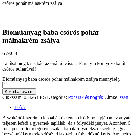
csőrös pohár málnakrém-zsálya
Bioműanyag baba csőrös pohár
málnakrém-zsálya
6590
Ft
Tanítsd meg kisbabád az önálló ivásra a Familym környezetbarát
csőrös poharával!
Bioműanyag baba csőrös pohár málnakrém-zsálya mennyiség
Kosárba teszem
Cikkszám:
084263-RS
Kategória:
Poharak és bögrék
Címke:
szett
Leírás
A szakértők szerint a kisbabák életének első 6 hónapjában az anyatej
teljesen lefedi a gyermek táplálék- és a folyadékigényét. Azonban 6
hónapos kortól megnövekszik a babák folyadékszükséglete, így a
hozzátáplálás megkezdésével javasolt a folyadékpótlás is. Anyatejes