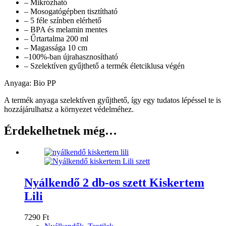
– Mikrózható
– Mosogatógépben tisztítható
– 5 féle színben elérhető
– BPA és melamin mentes
– Űrtartalma 200 ml
– Magassága 10 cm
–100%-ban újrahasznosítható
– Szelektíven gyűjthető a termék életciklusa végén
Anyaga: Bio PP
A termék anyaga szelektíven gyűjthető, így egy tudatos lépéssel te is
hozzájárulhatsz a környezet védelméhez.
Érdekelhetnek még…
Nyálkendő 2 db-os szett Kiskertem
Lili
7290
Ft