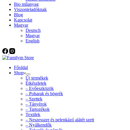
Bio műanyag
Viszonteladóknak
Blog
Kapcsolat
Magyar
Deutsch
Magyar
English
Főoldal
Shop
Új termékek
Étkészletek
– Evőeszközök
– Poharak és bögrék
– Szettek
– Tányérok
– Tartozékok
Textilek
– Neszesszer és pelenkázó alátét szett
– Nyálkendők