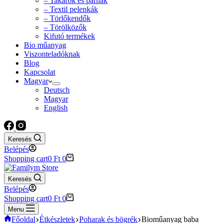
– Takarók és párnák
– Textil pelenkák
– Törlőkendők
– Törölközők
Kifutó termékek
Bio műanyag
Viszonteladóknak
Blog
Kapcsolat
Magyar
Deutsch
Magyar
English
Keresés
Belépés
Shopping cart
0
Ft
0
Keresés
Belépés
Shopping cart
0
Ft
0
Menu
Főoldal
Étkészletek
Poharak és bögrék
Bioműanyag baba