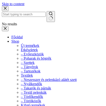
Skip to content
No results
Főoldal
Shop
Új termékek
Étkészletek
– Evőeszközök
– Poharak és bögrék
– Szettek
– Tányérok
– Tartozékok
Textilek
– Neszesszer és pelenkázó alátét szett
– Nyálkendők
– Takarók és párnák
– Textil pelenkák
– Törlőkendők
– Törölközők
Kifutó termékek