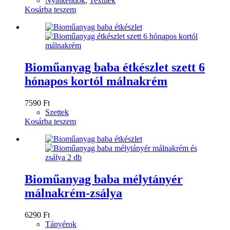
Nyálkendők
,
Textilek
Kosárba teszem
Bioműanyag baba étkészlet szett 6
hónapos kortól málnakrém
7590
Ft
Szettek
Kosárba teszem
Bioműanyag baba mélytányér
málnakrém-zsálya
6290
Ft
Tányérok