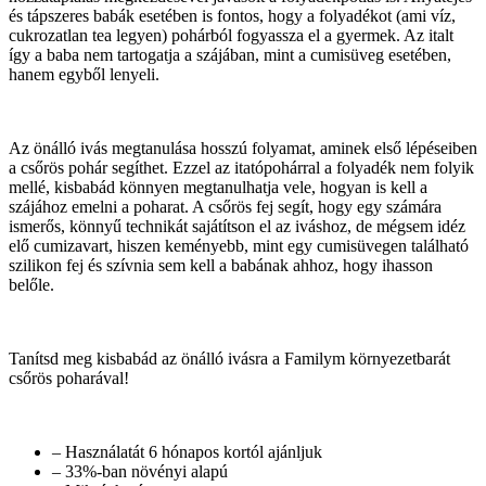
és tápszeres babák esetében is fontos, hogy a folyadékot (ami víz,
cukrozatlan tea legyen) pohárból fogyassza el a gyermek. Az italt
így a baba nem tartogatja a szájában, mint a cumisüveg esetében,
hanem egyből lenyeli.
Az önálló ivás megtanulása hosszú folyamat, aminek első lépéseiben
a csőrös pohár segíthet. Ezzel az itatópohárral a folyadék nem folyik
mellé, kisbabád könnyen megtanulhatja vele, hogyan is kell a
szájához emelni a poharat. A csőrös fej segít, hogy egy számára
ismerős, könnyű technikát sajátítson el az iváshoz, de mégsem idéz
elő cumizavart, hiszen keményebb, mint egy cumisüvegen található
szilikon fej és szívnia sem kell a babának ahhoz, hogy ihasson
belőle.
Tanítsd meg kisbabád az önálló ivásra a Familym környezetbarát
csőrös poharával!
– Használatát 6 hónapos kortól ajánljuk
– 33%-ban növényi alapú