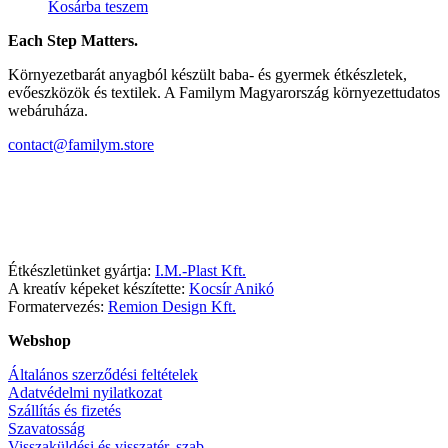
Kosárba teszem
Each Step Matters.
Környezetbarát anyagból készült baba- és gyermek étkészletek,
evőeszközök és textilek. A Familym Magyarország környezettudatos
webáruháza.
contact@familym.store
Facebook
Instagram
Étkészletünket gyártja:
I.M.-Plast Kft.
A kreatív képeket készítette:
Kocsír Anikó
Formatervezés:
Remion Design Kft.
Webshop
Általános szerződési feltételek
Adatvédelmi nyilatkozat
Szállítás és fizetés
Szavatosság
Visszaküldési és visszatér. szab.