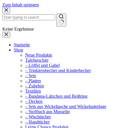
Zum Inhalt springen
Keine Ergebnisse
Startseite
Shop
Neue Produkte
Tafelgeschirr
– Löffel und Gabel
– Trinklernbecher und Kinderbecher
– Sets
– Platten
– Zubehör
Textilien
– Bandana-Lätzchen und Beißring
– Decken
– Sets aus Wickeltasche und Wickelunterlage
– Stofftuch aus Musselin
– Wischtücher
– Handtücher
Letzte Chance Produkte