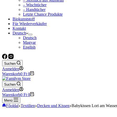
– Stofftuch aus Musselin
– Wischtücher
– Handtücher
Letzte Chance Produkte
Biokunststoff
Für Wiederverkäufer
Kontakt
Deutsch
Deutsch
Magyar
English
Suchen
Anmelden
Warenkorb
0
Ft
0
Suchen
Anmelden
Warenkorb
0
Ft
0
Menü
Főoldal
Textilien
Decken und Kissen
Babykissen Lori am Wasse